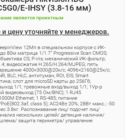
5G0/E-IHSY (3.8-16 мм)
ание является проектным
 и цену уточняйте у менеджеров.
eepinView 12Мп в специальном корпусе с ИК-
до 80м матрица 1/1.7’’ Progressive Scan CMOS;
бъектива CS; P-iris; механический ИК-фильтр;
.4; видеосжатие H.265/H.264/MJPEG; пять
азрешение 4000×3000@20к/с; 4096×2160@25к/с;
R, BLC, HLC, антитуман, ROI, EIS; Smart
ика; слот для microSD карты до 256Гб;
ыход 1/1; тревожные вход/выход 1/1; 1Vp-p
й видеовыход (75 Ом/BNC); 1 RJ45
00M Ethernet; 1 RS-485; питание
oE(802.3af, class 5); AC24В± 20%; 28Вт макс.; -50
; вес 3.8кг. Распознавание лиц/ подсчет лиц/
анализ нескольких целей/ детекция наличия/
 шлема/ защита периметра/ yправление