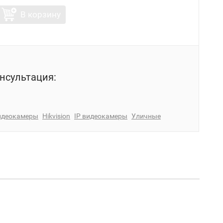
В корзину
нсультация:
идеокамеры
Hikvision
IP видеокамеры
Уличные