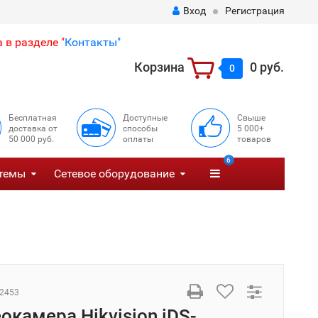
Вход
Регистрация
 в разделе "
Контакты"
Корзина
0 руб.
0
Бесплатная
Доступные
Свыше
доставка от
способы
5 000+
50 000 руб.
оплаты
товаров
6
темы
Сетевое оборудование
2453
окамера Hikvision iDS-