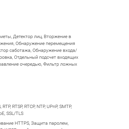
меты, Детектор лиц, Вторжение в
вижения, Обнаружение перемещения
ктор саботажа, Обнаружение входа/
ировка, Отдельный подсчет входящих
правление очередью, Фильтр ложных
 RTP, RTSP, RTCP, NTP, UPnP, SMTP,
oE, SSL/TLS
ование HTTPS, Защита паролем,