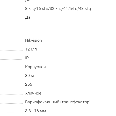
8 кГц/16 кГц/32 кГц/44.1кГц/48 кГц
Да
Hikvision
12 Мп
IP
Корпусная
80 м
256
Уличное
Вариофокальный (трансфокатор)
3.8 - 16 мм