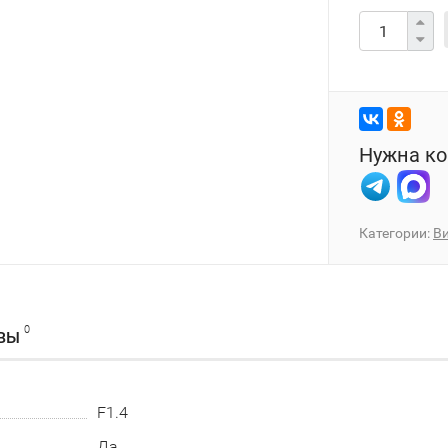
Нужна ко
Категории:
В
0
ВЫ
F1.4
Да