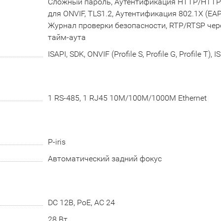
Сложный пароль, Аутентификация HTTP/HTTPS
для ONVIF, TLS1.2, Аутентификация 802.1X (EAP
Журнал проверки безопасности, RTP/RTSP чер
тайм-аута
ISAPI, SDK, ONVIF (Profile S, Profile G, Profile T), I
1 RS-485, 1 RJ45 10M/100M/1000M Ethernet
P-iris
Автоматический задний фокус
DC 12В, PoE, AC 24
28 Вт