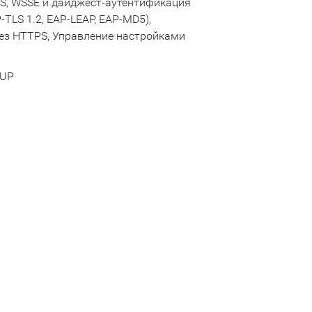
, WSSE и дайджест-аутентификация
-TLS 1.2, EAP-LEAP, EAP-MD5),
ез HTTPS, Управление настройками
SUP