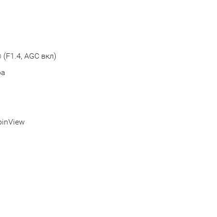
@ (F1.4, AGC вкл)
ра
pinView