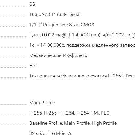
CS
103.5°-28.1° (3.8-16мм)
1/1.7’’ Progressive Scan CMOS
Цвет: 0.002 лк @ (F1.4, AGC вкл); ч/б: 0.002 лк 
1с ~ 1/100,000с, поддержка медленного затво
Механический ИК-фильтр
Нет
Технология эффективного сжатия H.265+, Dee
Main Profile
H.265, H.265+, H.264, H.264+, MJPEG
Baseline Profile, Main Profile, High Profile
32 кб/с– 16 Мбит/с