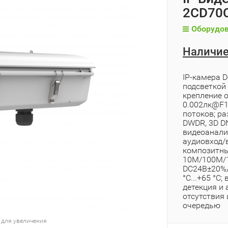
2CD70C
Оборудов
Наличие
IP-камера D
подсветкой 
крепление о
0.002лк@F1
потоков; р
DWDR, 3D DN
видеоаналит
аудиовход/в
композитны
10M/100M/10
DC24В±20%/P
°C...+65 °C
детекция и 
отсутствия
очередью
 для увеличения