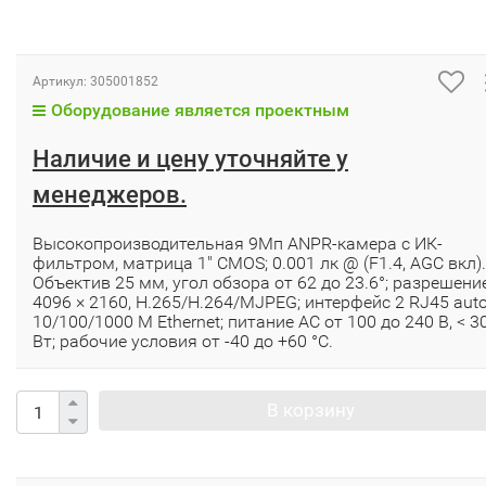
Артикул:
305001852
Оборудование является проектным
Наличие и цену уточняйте у
менеджеров.
Высокопроизводительная 9Мп ANPR-камера с ИК-
фильтром, матрица 1″ CMOS; 0.001 лк @ (F1.4, AGC вкл).
Объектив 25 мм, угол обзора от 62 до 23.6°; разрешени
4096 × 2160, H.265/H.264/MJPEG; интерфейс 2 RJ45 aut
10/100/1000 М Ethernet; питание AC от 100 до 240 В, < 3
Вт; рабочие условия от -40 до +60 °C.
В корзину