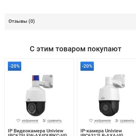
Отзывы (
0
)
С этим товаром покупают
-20%
-20%
избранное
сравнить
избранное
сравнить
IP Видеокамера Uniview
IP-камера Uniview
IPC675LFW-AX4DUPKC-VG
IPC6312LR-AX4-VG