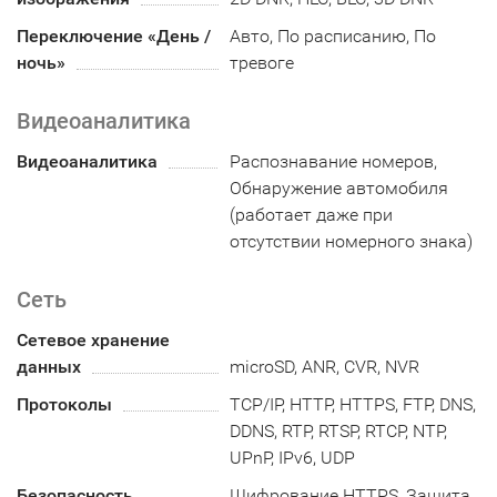
Переключение «День /
Авто, По расписанию, По
ночь»
тревоге
Видеоаналитика
Видеоаналитика
Распознавание номеров,
Обнаружение автомобиля
(работает даже при
отсутствии номерного знака)
Сеть
Сетевое хранение
данных
microSD, ANR, CVR, NVR
Протоколы
TCP/IP, HTTP, HTTPS, FTP, DNS,
DDNS, RTP, RTSP, RTCP, NTP,
UPnP, IPv6, UDP
Безопасность
Шифрование HTTPS, Защита