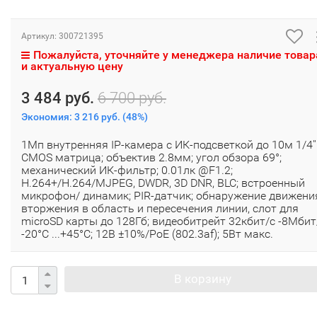
Артикул:
300721395
Пожалуйста, уточняйте у менеджера наличие товар
и актуальную цену
3 484 руб.
6 700 руб.
Экономия:
3 216 руб.
(
48%
)
1Мп внутренняя IP-камера c ИК-подсветкой до 10м 1/4''
CMOS матрица; объектив 2.8мм; угол обзора 69°;
механический ИК-фильтр; 0.01лк @F1.2;
H.264+/H.264/MJPEG, DWDR, 3D DNR, BLC; встроенный
микрофон/ динамик; PIR-датчик; обнаружение движени
вторжения в область и пересечения линии, слот для
microSD карты до 128Гб; видеобитрейт 32кбит/с -8Мбит
-20°C ...+45°C; 12В ±10%/PoE (802.3af); 5Вт макс.
В корзину