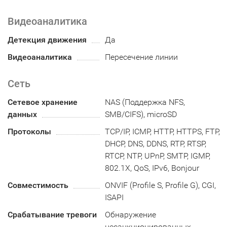
Видеоаналитика
Детекция движения
Да
Видеоаналитика
Пересечение линии
Сеть
Сетевое хранение
NAS (Поддержка NFS,
данных
SMB/CIFS), microSD
Протоколы
TCP/IP, ICMP, HTTP, HTTPS, FTP,
DHCP, DNS, DDNS, RTP, RTSP,
RTCP, NTP, UPnP, SMTP, IGMP,
802.1X, QoS, IPv6, Bonjour
Совместимость
ONVIF (Profile S, Profile G), CGI,
ISAPI
Срабатывание тревоги
Обнаружение
несанкционированных