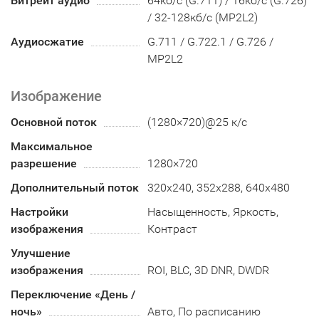
Битрейт аудио
64кб/с (G.711) / 16кб/с (G.726)
/ 32-128кб/с (MP2L2)
Аудиосжатие
G.711 / G.722.1 / G.726 /
MP2L2
Изображение
Основной поток
(1280×720)@25 к/с
Максимальное
разрешение
1280×720
Дополнительный поток
320x240, 352х288, 640x480
Настройки
Насыщенность, Яркость,
изображения
Контраст
Улучшение
изображения
ROI, BLC, 3D DNR, DWDR
Переключение «День /
ночь»
Авто, По расписанию