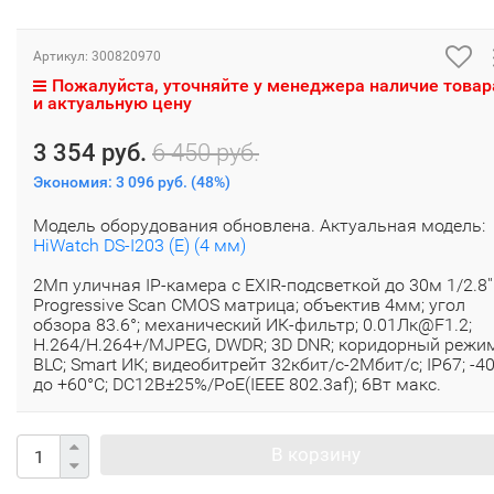
Артикул:
300820970
Пожалуйста, уточняйте у менеджера наличие товар
и актуальную цену
3 354 руб.
6 450 руб.
Экономия:
3 096 руб.
(
48%
)
Модель оборудования обновлена. Актуальная модель:
HiWatch DS-I203 (E) (4 мм)
2Мп уличная IP-камера с EXIR-подсветкой до 30м 1/2.8''
Progressive Scan CMOS матрица; объектив 4мм; угол
обзора 83.6°; механический ИК-фильтр; 0.01Лк@F1.2;
H.264/H.264+/MJPEG, DWDR; 3D DNR; коридорный режим
BLC; Smart ИК; видеобитрейт 32кбит/с-2Мбит/с; IP67; -4
до +60°C; DC12В±25%/PoE(IEEE 802.3af); 6Вт макс.
В корзину