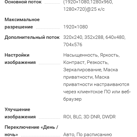
Основной поток
(1920×1080,1280х960,
1280×720)@25 к/с
Максимальное
разрешение
1920×1080
Дополнительный поток
320x240, 352х288, 640x480,
704x576
Настройки
Насыщенность, Яркость,
изображения
Контраст, Резкость,
Зеркалирование, Маска
приватности, Маска
приватности настраиваются
через клиентское ПО или веб-
браузер
Улучшение
изображения
ROI, BLC, 3D DNR, DWDR
Переключение «День /
ночь»
Авто, По расписанию