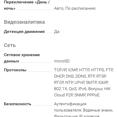
Переключение «День /
ночь»
Авто, По расписанию
Видеоаналитика
Детекция движения
Да
Сеть
Сетевое хранение
данных
microSD
Протоколы
TCP/IP, ICMP, HTTP, HTTPS, FTP,
DHCP, DNS, DDNS, RTP, RTSP,
RTCP, NTP, UPnP, SMTP, IGMP,
802.1X, QoS, IPv6, Bonjour, HIK
Cloud P2P, SNMP, PPPoE
Безопасность
Аутентификация
пользователя, Водяные знаки,
Фильтрация IP адресов