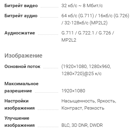
Битрейт видео
32 кб/с ~ 8 Мбит/с
Битрейт аудио
64 кб/с (G.711) / 16кб/с (G.726)
/ 32-128кб/с (MP2L2)
Аудиосжатие
G.711 / G.722.1 / G.726 /
MP2L2
Изображение
Основной поток
(1920×1080, 1280х960,
1280×720)@25 к/с
Максимальное
разрешение
1920×1080
Настройки
Насыщенность, Яркость,
изображения
Контраст, Резкость
Улучшение
изображения
BLC, 3D DNR, DWDR