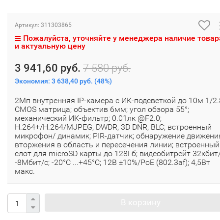
Артикул:
311303865
Пожалуйста, уточняйте у менеджера наличие товар
и актуальную цену
3 941,60 руб.
7 580 руб.
Экономия:
3 638,40 руб.
(
48%
)
2Мп внутренняя IP-камера c ИК-подсветкой до 10м 1/2.8
CMOS матрица; объектив 6мм; угол обзора 55°;
механический ИК-фильтр; 0.01лк @F2.0;
H.264+/H.264/MJPEG, DWDR, 3D DNR, BLC; встроенный
микрофон/ динамик; PIR-датчик; обнаружение движени
вторжения в область и пересечения линии; встроенный
слот для microSD карты до 128Гб; видеобитрейт 32кбит
-8Мбит/с; -20°C ...+45°C; 12В ±10%/PoE (802.3af); 4,5Вт
макс.
В корзину