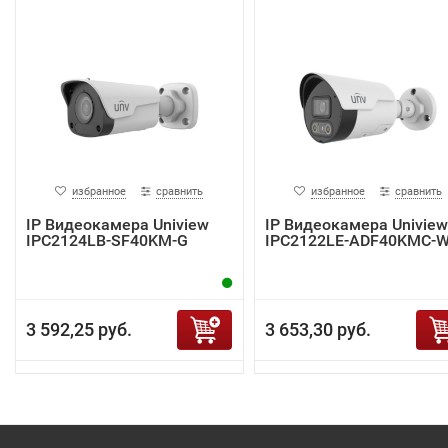
избранное
сравнить
избранное
сравнить
IP Видеокамера Uniview
IP Видеокамера Uniview
IPC2124LB-SF40KM-G
IPC2122LE-ADF40KMC-
3 592,25 руб.
3 653,30 руб.