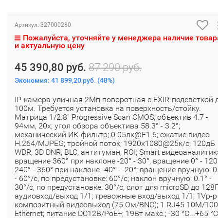
Артикул:
327000280
Пожалуйста, уточняйте у менеджера наличие товар
и актуальную цену
45 390,80 руб.
87 290 руб.
Экономия:
41 899,20 руб.
(
48%
)
IP-камера уличная 2Мп поворотная c EXIR-подсветкой 
100м. Требуется установка на поверхность/стойку.
Матрица 1/2.8’’ Progressive Scan CMOS; объектив 4.7 -
94мм, 20x; угол обзора объектива 58.3° - 3.2°;
механический ИК-фильтр; 0.05лк@F1.6; сжатие видео
H.264/MJPEG; тройной поток; 1920х1080@25к/с; 120дБ
WDR, 3D DNR, BLC, антитуман, ROI; Smart видеоаналитик
вращение 360° при наклоне -20° - 30°, вращение 0° - 120
240° - 360° при наклоне -40° - -20°; вращение вручную: 0
- 60°/с, по предустановке: 60°/с; наклон вручную: 0.1° -
30°/с, по предустановке: 30°/с; слот для microSD до 128Г
аудиовход/выход 1/1; тревожные вход/выход 1/1; 1Vp-p
композитный видеовыход (75 Ом/BNC); 1 RJ45 10M/10
Ethernet; питание DC12В/PoE+; 19Вт макс.; -30 °C...+65 °C