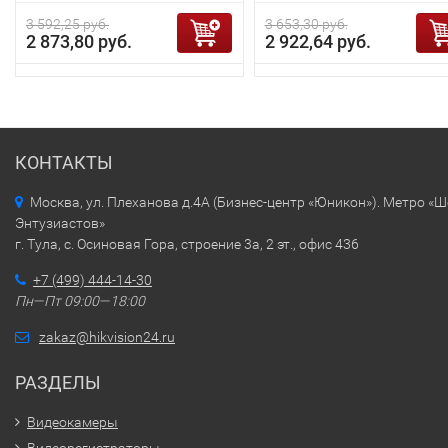
3 592,25 руб.
3 653,30 руб.
2 873,80 руб.
2 922,64 руб.
КОНТАКТЫ
Москва, ул. Плеханова д.4А (Бизнес-центр «Юникон»). Метро «
Энтузиастов»
г. Тула, с. Осиновая Гора, строение 3а, 2 эт., офис 436
+7 (499) 444-14-30
Пн—Пт 09:00—18:00
zakaz@hikvision24.ru
РАЗДЕЛЫ
Видеокамеры