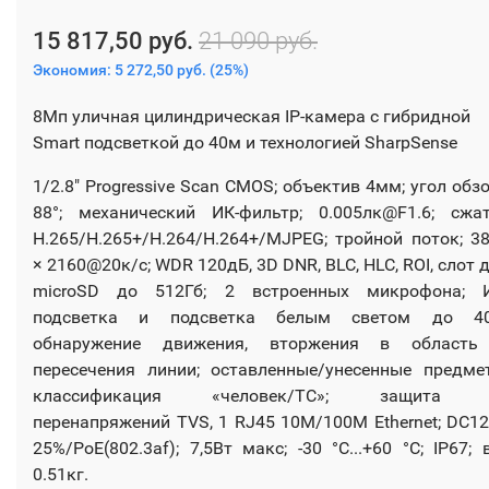
15 817,50 руб.
21 090 руб.
Экономия:
5 272,50 руб.
(
25%
)
8Мп уличная цилиндрическая IP-камера с гибридной
Smart подсветкой до 40м и технологией SharpSense
1/2.8" Progressive Scan CMOS; объектив 4мм; угол обз
88°; механический ИК-фильтр; 0.005лк@F1.6; сжа
H.265/H.265+/H.264/H.264+/MJPEG; тройной поток; 3
× 2160@20к/с; WDR 120дБ, 3D DNR, BLC, HLC, ROI, слот 
microSD до 512Гб; 2 встроенных микрофона; И
подсветка и подсветка белым светом до 40
обнаружение движения, вторжения в область
пересечения линии; оставленные/унесенные предме
классификация «человек/ТС»; защита 
перенапряжений TVS, 1 RJ45 10M/100M Ethernet; DC1
25%/PoE(802.3af); 7,5Вт макс; -30 °C...+60 °C; IP67; 
0.51кг.