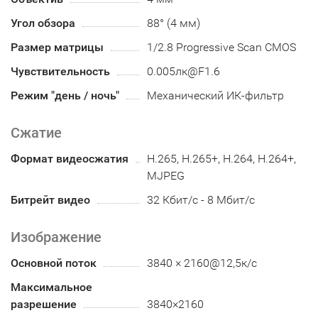
Угол обзора
88° (4 мм)
Размер матрицы
1/2.8 Progressive Scan CMOS
Чувствительность
0.005лк@F1.6
Режим "день / ночь"
Механический ИК-фильтр
Сжатие
Формат видеосжатия
H.265, H.265+, H.264, H.264+,
MJPEG
Битрейт видео
32 Кбит/с - 8 Мбит/с
Изображение
Основной поток
3840 × 2160@12,5к/с
Максимальное
разрешение
3840×2160