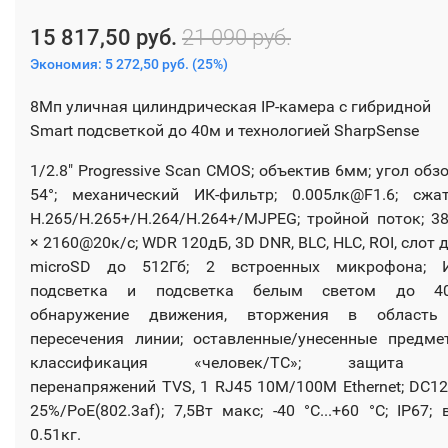
15 817,50 руб.
21 090 руб.
Экономия:
5 272,50 руб.
(
25%
)
8Мп уличная цилиндрическая IP-камера с гибридной
Smart подсветкой до 40м и технологией SharpSense
1/2.8" Progressive Scan CMOS; объектив 6мм; угол обз
54°; механический ИК-фильтр; 0.005лк@F1.6; сжа
H.265/H.265+/H.264/H.264+/MJPEG; тройной поток; 3
× 2160@20к/с; WDR 120дБ, 3D DNR, BLC, HLC, ROI, слот 
microSD до 512Гб; 2 встроенных микрофона; И
подсветка и подсветка белым светом до 40
обнаружение движения, вторжения в область
пересечения линии; оставленные/унесенные предме
классификация «человек/ТС»; защита 
перенапряжений TVS, 1 RJ45 10M/100M Ethernet; DC1
25%/PoE(802.3af); 7,5Вт макс; -40 °C...+60 °C; IP67; 
0.51кг.