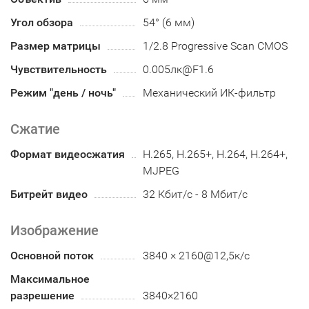
Угол обзора
54° (6 мм)
Размер матрицы
1/2.8 Progressive Scan CMOS
Чувствительность
0.005лк@F1.6
Режим "день / ночь"
Механический ИК-фильтр
Сжатие
Формат видеосжатия
H.265, H.265+, H.264, H.264+,
MJPEG
Битрейт видео
32 Кбит/с - 8 Мбит/с
Изображение
Основной поток
3840 × 2160@12,5к/с
Максимальное
разрешение
3840×2160