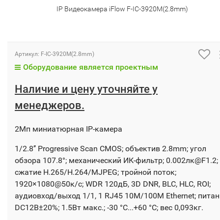
IP Видеокамера iFlow F-IC-3920M(2.8mm)
Артикул:
F-IC-3920M(2.8mm)
Оборудование является проектным
Наличие и цену уточняйте у
менеджеров.
2Мп миниатюрная IP-камера
1/2.8’’ Progressive Scan CMOS; объектив 2.8mm; угол
обзора 107.8°; механический ИК-фильтр; 0.002лк@F1.2;
сжатие H.265/H.264/MJPEG; тройной поток;
1920×1080@50к/с; WDR 120дБ, 3D DNR, BLC, HLC, ROI;
аудиовход/выход 1/1, 1 RJ45 10M/100M Ethernet; питан
DC12В±20%; 1.5Вт макс.; -30 °C...+60 °C; вес 0,093кг.