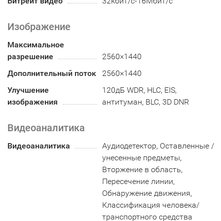
Битрейт видео
32кбит/с-16Мбит/с
Изображение
Максимальное
разрешение
2560×1440
Дополнительный поток
2560×1440
Улучшение
120дБ WDR, HLC, EIS,
изображения
антитуман, BLC, 3D DNR
Видеоаналитика
Видеоаналитика
Аудиодетектор, Оставленные /
унесенные предметы,
Вторжение в область,
Пересечение линии,
Обнаружение движения,
Классификация человека/
транспортного средства