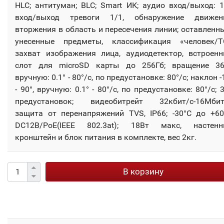
HLC; антитуман; BLC; Smart ИК; аудио вход/выход: 1
вход/выход тревоги 1/1, обнаружение движени
вторжения в область и пересечения линии; оставленн
унесенные предметы, классификация «человек/Т
захват изображения лица, аудиодетектор, встроен
слот для microSD карты до 256Гб; вращение 36
вручную: 0.1° - 80°/с, по предустановке: 80°/с; наклон -
- 90°, вручную: 0.1° - 80°/с, по предустановке: 80°/с; 
предустановок; видеобитрейт 32кбит/с-16Мбит/
защита от перенапряжений TVS, IP66; -30°C до +60
DC12В/PoE(IEEE 802.3at); 18Вт макс, настенн
кронштейн и блок питания в комплекте, вес 2кг.
В корзину