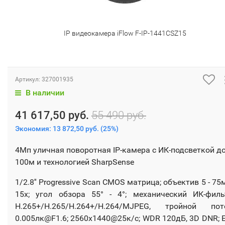
IP видеокамера iFlow F-IP-1441CSZ15
Артикул:
327001935
В наличии
41 617,50 руб.
55 490 руб.
Экономия:
13 872,50 руб.
(
25%
)
4Мп уличная поворотная IP-камера с ИК-подсветкой д
100м и технологией SharpSense
1/2.8'' Progressive Scan CMOS матрица; объектив 5 - 75
15x; угол обзора 55° - 4°; механический ИК-филь
H.265+/H.265/H.264+/H.264/MJPEG, тройной пот
0.005лк@F1.6; 2560х1440@25к/с; WDR 120дБ, 3D DNR; E