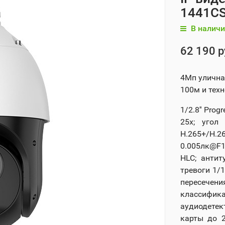
1441C
В наличи
62 190 р
4Мп улична
100м и тех
1/2.8'' Pro
25x; угол 
H.265+/H.
0.005лк@F1
HLC; антит
тревоги 1/
пересечен
классифика
аудиодетек
карты до 2