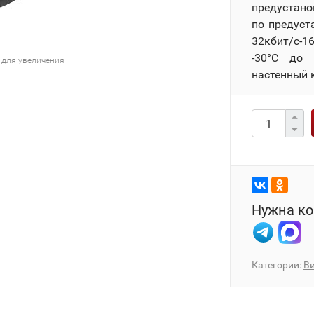
предустановк
по предуст
32кбит/с-1
-30°C до 
 для увеличения
настенный к
Нужна ко
Категории:
В