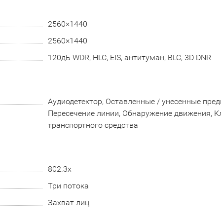
2560×1440
2560×1440
120дБ WDR, HLC, EIS, антитуман, BLC, 3D DNR
Аудиодетектор, Оставленные / унесенные пред
Пересечение линии, Обнаружение движения, К
транспортного средства
802.3x
Три потока
Захват лиц