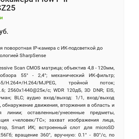
SZ25
и
уб.
я поворотная IP-камера с ИК-подсветкой до
нологией SharpSense
gressive Scan CMOS матрица; объектив 4,8 - 120мм,
обзора 55° - 2,4°; механический ИК-фильтр;
265/H.264+/H.264/MJPEG, тройной поток;
.6; 2560х1440@25к/с; WDR 120дБ, 3D DNR; EIS,
уман; BLC; аудио вход/выход: 1/1, вход/выход
1, обнаружение движения, вторжения в область и
ия линии; оставленные/унесенные предметы,
ция «человек/ТС»; захват изображения лица,
тор, Smart ИК; встроенный слот для microSD
56Гб; вращение 360°, вручную: 0.1° - 80°/с, по