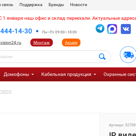
 связь
Поддержка
Бренды
Новости
 1 января наш офис и склад переехали. Актуальные адреса
 444-14-30
Пн—Пт 09:00—18:00
vision24.ru
Монтаж
Акции
Домофоны
Кабельная продукция
Охранные сис
1CSZ25
Артикул:
32700
IP виде