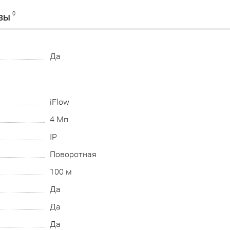
0
ВЫ
Да
iFlow
4 Мп
IP
Поворотная
100 м
Да
Да
Да