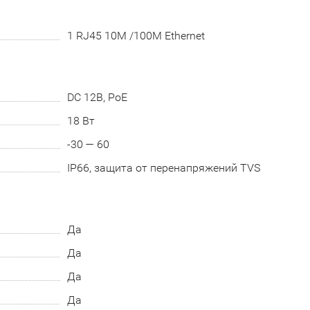
1 RJ45 10M /100M Ethernet
DC 12В, PoE
18 Вт
-30 — 60
IP66, защита от перенапряжений TVS
Да
Да
Да
Да