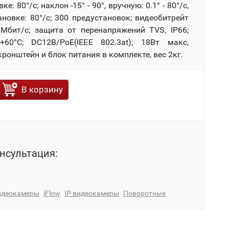
е: 80°/с; наклон -15° - 90°, вручную: 0.1° - 80°/с,
ановке: 80°/с; 300 предустановок; видеобитрейт
6Мбит/с; защита от перенапряжений TVS, IP66;
+60°C; DC12В/PoE(IEEE 802.3at); 18Вт макс,
ронштейн и блок питания в комплекте, вес 2кг.
В корзину
нсультация:
идеокамеры
iFlow
IP видеокамеры
Поворотные