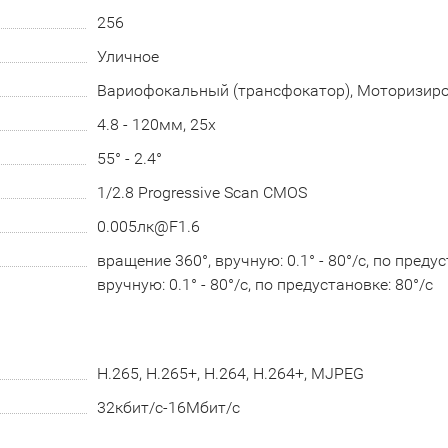
256
Уличное
Вариофокальный (трансфокатор), Моторизир
4.8 - 120мм, 25x
55° - 2.4°
1/2.8 Progressive Scan CMOS
0.005лк@F1.6
вращение 360°, вручную: 0.1° - 80°/с, по предуст
вручную: 0.1° - 80°/с, по предустановке: 80°/с
H.265, H.265+, H.264, H.264+, MJPEG
32кбит/с-16Мбит/с