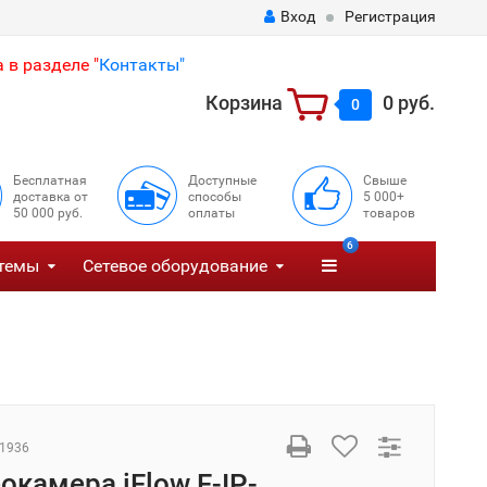
Вход
Регистрация
 в разделе "
Контакты"
Корзина
0 руб.
0
Бесплатная
Доступные
Свыше
доставка от
способы
5 000+
50 000 руб.
оплаты
товаров
6
темы
Сетевое оборудование
1936
окамера iFlow F-IP-