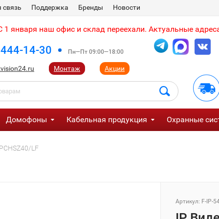
 связь
Поддержка
Бренды
Новости
 1 января наш офис и склад переехали. Актуальные адреса
 444-14-30
Пн—Пт 09:00—18:00
vision24.ru
Монтаж
Акции
Домофоны
Кабельная продукция
Охранные сис
E8PCHSZ40/LF
Артикул:
F-IP-
IP Виде