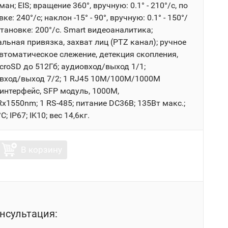
ан; EIS; вращение 360°, вручную: 0.1° - 210°/с, по
е: 240°/с; наклон -15° - 90°, вручную: 0.1° - 150°/
становке: 200°/с. Smart видеоаналитика;
льная привязка, захват лиц (PTZ канал); ручное
автоматическое слежение, детекция скопления,
croSD до 512Гб; аудиовход/выход 1/1;
вход/выход 7/2; 1 RJ45 10M/100M/1000M
C интерфейс, SFP модуль, 1000М,
1550nm; 1 RS-485; питание DC36В; 135Вт макс.;
°C; IP67; IK10; вес 14,6кг.
В корзину
нсультация: