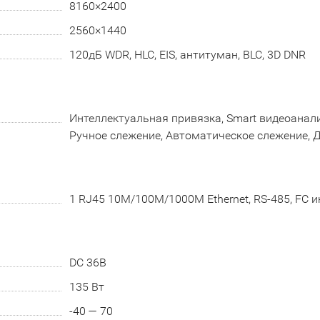
8160×2400
2560×1440
120дБ WDR, HLC, EIS, антитуман, BLC, 3D DNR
Интеллектуальная привязка, Smart видеоаналит
Ручное слежение, Автоматическое слежение, 
1 RJ45 10M/100M/1000M Ethernet, RS-485, FC 
DC 36В
135 Вт
-40 — 70