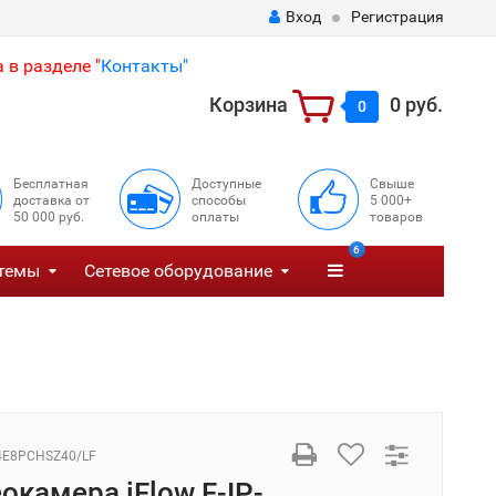
Вход
Регистрация
 в разделе "
Контакты"
Корзина
0 руб.
0
Бесплатная
Доступные
Свыше
доставка от
способы
5 000+
50 000 руб.
оплаты
товаров
6
темы
Сетевое оборудование
54E8PCHSZ40/LF
окамера iFlow F-IP-