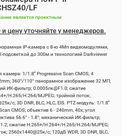
CHSZ40/LF
ание является проектным
 и цену уточняйте у менеджеров.
норамная IP-камера с 8-ю 4Мп видеомодулями,
-подсветкой до 300м и технологией Darkviewer
камера: 1/1.8’’ Progressive Scan CMOS; 4
2mm; 360°/110° панорамное изображение 32 МП;
ий ИК-фильтр; 0.0005лк@F1.0; сжатие
64+/H.265/H.264/MJPEG; тройной поток;
5к/с; 3D DNR, BLC, HLC, EIS. PTZ-модуль: 1/1.8’’
 Scan CMOS; объектив 6 - 240mm, 40x; угол
ктива 56.6° - 1.8°; механический ИК-фильтр;
1.2; сжатие H.265+/H.264+/H.265/H.264/MJPEG;
ток; 2560х1440@25к/с; 120дБ WDR, 3D DNR, BLC,