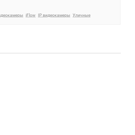
идеокамеры
iFlow
IP видеокамеры
Уличные