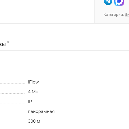
Категории:
В
0
ВЫ
iFlow
4 Мп
IP
панорамная
300 м