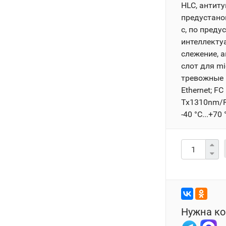
HLC, антитум
предустановк
с, по преду
интеллектуа
слежение, 
слот для mi
тревожные 
Ethernet; F
Tx1310nm/Rx
-40 °C...+70 
Нужна ко