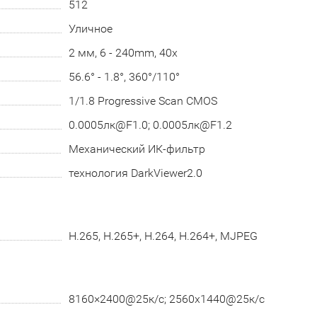
512
Уличное
2 мм, 6 - 240mm, 40x
56.6° - 1.8°, 360°/110°
1/1.8 Progressive Scan CMOS
0.0005лк@F1.0; 0.0005лк@F1.2
Механический ИК-фильтр
технология DarkViewer2.0
H.265, H.265+, H.264, H.264+, MJPEG
8160×2400@25к/с; 2560х1440@25к/с