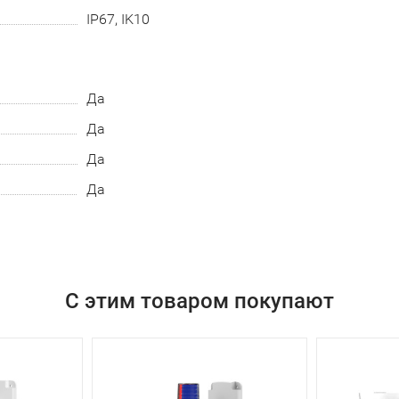
IP67, IK10
Да
Да
Да
Да
С этим товаром покупают