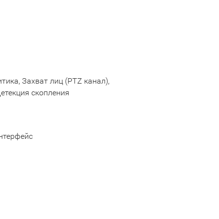
ика, Захват лиц (PTZ канал),
Детекция скопления
интерфейс