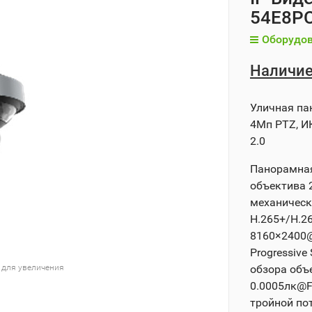
54E8P
Оборудов
Наличие
Уличная па
4Мп PTZ, ИК
2.0
Панорамная 
объектива 
механическ
H.265+/H.2
8160×2400@2
Progressive
 для увеличения
обзора объе
0.0005лк@F
тройной по