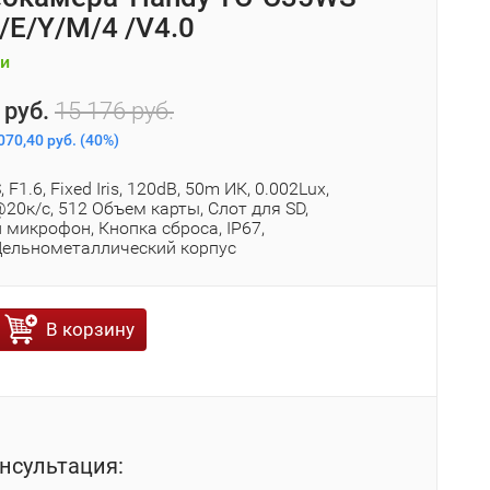
/E/Y/M/4 /V4.0
и
 руб.
15 176 руб.
070,40 руб.
(
40%
)
 F1.6, Fixed Iris, 120dB, 50m ИК, 0.002Lux,
0к/с, 512 Объем карты, Слот для SD,
микрофон, Кнопка сброса, IP67,
Цельнометаллический корпус
В корзину
нсультация: