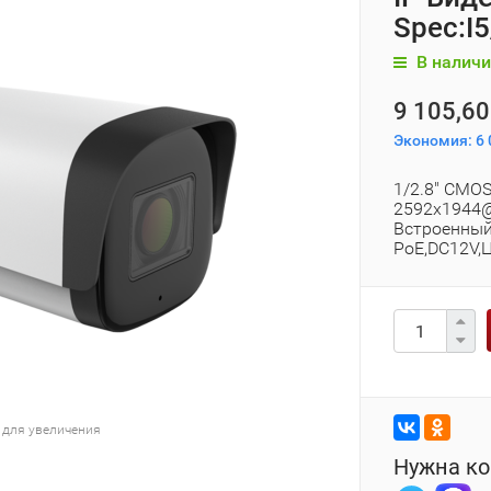
Spec:I5
В наличи
9 105,60
Экономия:
6 
1/2.8" CMOS,
2592x1944@2
Встроенный 
PoE,DC12V,
 для увеличения
Нужна ко