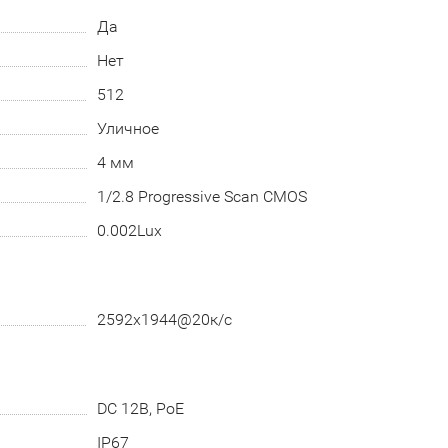
Да
Нет
512
Уличное
4 мм
1/2.8 Progressive Scan CMOS
0.002Lux
2592x1944@20к/с
DC 12В, PoE
IP67