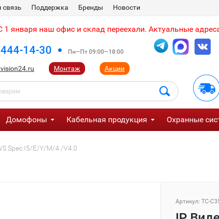
 связь
Поддержка
Бренды
Новости
 1 января наш офис и склад переехали. Актуальные адреса
 444-14-30
Пн—Пт 09:00—18:00
vision24.ru
Монтаж
Акции
Домофоны
Кабельная продукция
Охранные сис
S Spec:I5/E/Y/M/4 /V4.0
Артикул:
TC-C3
IP Вид