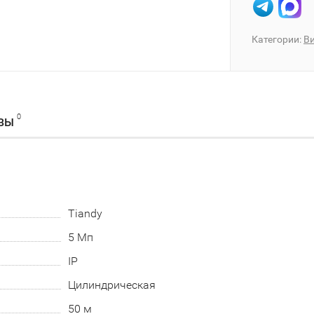
Категории:
В
0
ВЫ
Tiandy
5 Мп
IP
Цилиндрическая
50 м