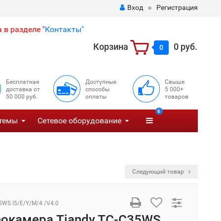
Вход
Регистрация
 в разделе "
Контакты"
Корзина
0 руб.
0
Бесплатная
Доступные
Свыше
доставка от
способы
5 000+
50 000 руб.
оплаты
товаров
6
темы
Сетевое оборудование
Следующий товар
5WS I5/E/Y/M/4 /V4.0
еокамера Tiandy TC-C35WS