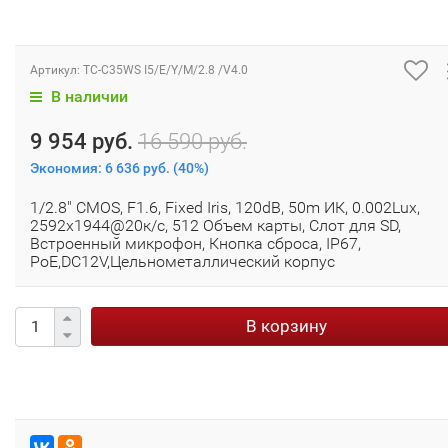
Артикул:
TC-C35WS I5/E/Y/M/2.8 /V4.0
В наличии
9 954 руб.
16 590 руб.
Экономия:
6 636 руб.
(
40%
)
1/2.8" CMOS, F1.6, Fixed Iris, 120dB, 50m ИК, 0.002Lux,
2592x1944@20к/с, 512 Объем карты, Слот для SD,
Встроенный микрофон, Кнопка сброса, IP67,
PoE,DC12V,Цельнометаллический корпус
В корзину