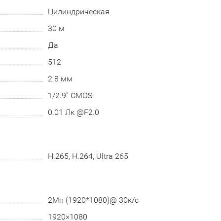
Цилиндрическая
30 м
Да
512
2.8 мм
1/2.9" CMOS
0.01 Лк @F2.0
H.265, H.264, Ultra 265
2Мп (1920*1080)@ 30к/с
1920×1080