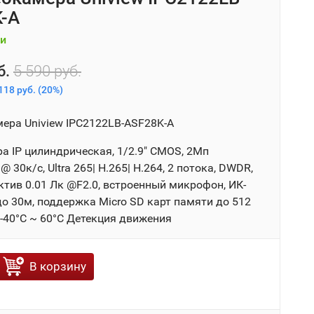
-A
и
б.
5 590 руб.
118 руб.
(
20%
)
мера Uniview IPC2122LB-ASF28K-A
а IP цилиндрическая, 1/2.9" CMOS, 2Мп
@ 30к/с, Ultra 265| H.265| H.264, 2 потока, DWDR,
ктив 0.01 Лк @F2.0, встроенный микрофон, ИК-
до 30м, поддержка Micro SD карт памяти до 512
, -40°C ~ 60°C Детекция движения
В корзину