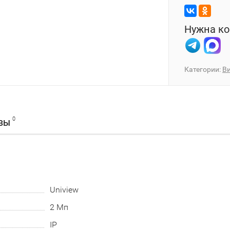
Нужна ко
Категории:
В
0
ВЫ
Uniview
2 Мп
IP