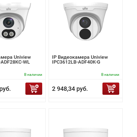
амера Uniview
IP Видеокамера Uniview
-ADF28KC-WL
IPC3612LB-ADF40K-G
В наличии
В наличии
руб.
2 948,34 руб.