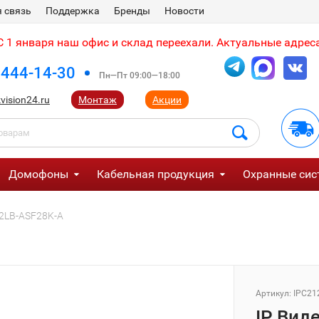
 связь
Поддержка
Бренды
Новости
 1 января наш офис и склад переехали. Актуальные адреса
 444-14-30
Пн—Пт 09:00—18:00
vision24.ru
Монтаж
Акции
Домофоны
Кабельная продукция
Охранные сис
22LB-ASF28K-A
Артикул:
IPC21
IP Вид