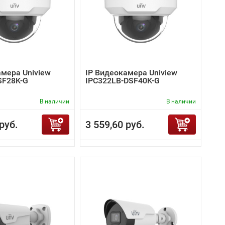
амера Uniview
IP Видеокамера Uniview
SF28K-G
IPC322LB-DSF40K-G
В наличии
В наличии
руб.
3 559,60 руб.