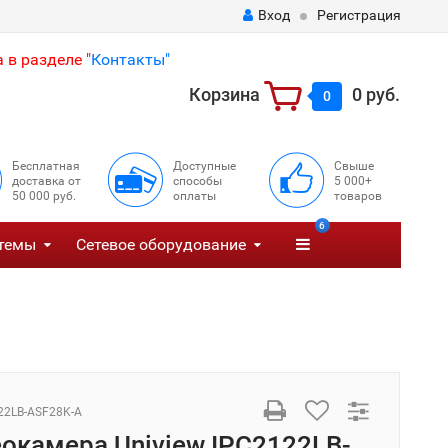
Вход
Регистрация
 в разделе "
Контакты"
Корзина
0 руб.
0
Бесплатная
Доступные
Свыше
доставка от
способы
5 000+
50 000 руб.
оплаты
товаров
6
темы
Сетевое оборудование
22LB-ASF28K-A
еокамера Uniview IPC2122LB-