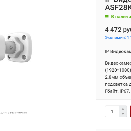
ASF28K
В наличи
4 472 ру
Экономия:
1 
IP Видеока
Видеокамер
(1920*1080)
2.8мм объе
подсветка 
Гбайт, IP67
 для увеличения