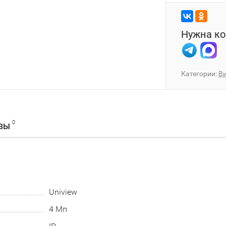
Нужна ко
Категории:
В
0
ВЫ
Uniview
4 Мп