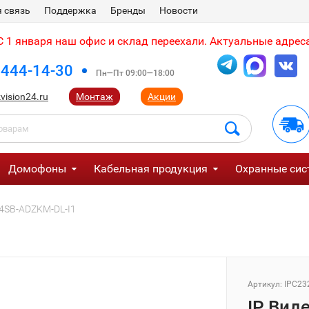
 связь
Поддержка
Бренды
Новости
 1 января наш офис и склад переехали. Актуальные адреса
 444-14-30
Пн—Пт 09:00—18:00
vision24.ru
Монтаж
Акции
Домофоны
Кабельная продукция
Охранные сис
24SB-ADZKM-DL-I1
Артикул:
IPC23
IP Вид