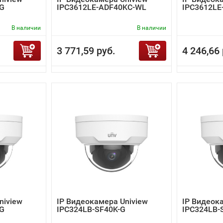
-G
IPC3612LE-ADF40KC-WL
IPC3612LE
В наличии
В наличии
3 771,59 руб.
4 246,66 
niview
IP Видеокамера Uniview
IP Видеок
-G
IPC324LB-SF40K-G
IPC324LB-