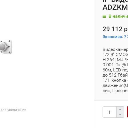
ADZKM-
В наличи
29 112 р
Экономия:
7 
Видеокамера
1/2.9" CMOS
H.264| MJPE
0.001 Лк @ 
60м, LED-по
до 512 Гбай
1/1, кнопка 
движения(U
лиц, Подсче
 для увеличения