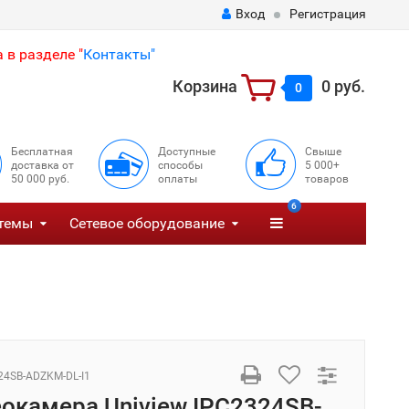
Вход
Регистрация
 в разделе "
Контакты"
Корзина
0 руб.
0
Бесплатная
Доступные
Свыше
доставка от
способы
5 000+
50 000 руб.
оплаты
товаров
6
темы
Сетевое оборудование
24SB-ADZKM-DL-I1
еокамера Uniview IPC2324SB-