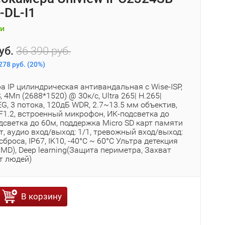
DL-I1
и
уб.
36 390 руб.
278 руб.
(
20%
)
 IP цилиндрическая антивандальная с Wise-ISP,
, 4Мп (2688*1520) @ 30к/с, Ultra 265| H.265|
G, 3 потока, 120дБ WDR, 2.7~13.5 мм объектив,
F1.2, встроенный микрофон, ИК-подсветка до
дсветка до 60м, поддержка Micro SD карт памяти
т, аудио вход/выход: 1/1, тревожный вход/выход:
сброса, IP67, IK10, -40°C ~ 60°C Ультра детекция
MD), Deep learning(Защита периметра, Захват
т людей)
В корзину