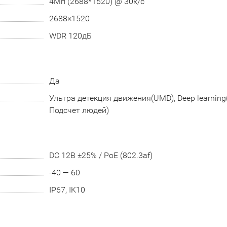
4Мп (2688*1520) @ 30к/с
2688×1520
WDR 120дБ
Да
Ультра детекция движения(UMD), Deep learning
Подсчет людей)
DC 12В ±25% / PoE (802.3af)
-40 — 60
IP67, IK10