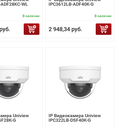
-ADF28KC-WL
IPC3612LB-ADF40K-G
В наличии
В наличии
руб.
2 948,34 руб.
амера Uniview
IP Видеокамера Uniview
SF28K-G
IPC322LB-DSF40K-G