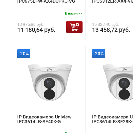
IPC675LFW-AX4DUPKC-VG
IPC6312LR-AX4-V
В наличии
13 975,80 руб.
16 823,40 руб.
11 180,64 руб.
13 458,72 руб.
-20%
-20%
IP Видеокамера Uniview
IP Видеокамера U
IPC3614LB-SF40K-G
IPC3614LB-SF28K