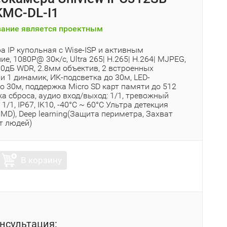
MC-DL-I1
ание является проектным
 IP купольная с Wise-ISP и активным
е, 1080P@ 30к/с, Ultra 265| H.265| H.264| MJPEG,
30дБ WDR, 2.8мм объектив, 2 встроенных
 1 динамик, ИК-подсветка до 30м, LED-
о 30м, поддержка Micro SD карт памяти до 512
ка сброса, аудио вход/выход: 1/1, тревожный
1/1, IP67, IK10, -40°C ~ 60°C Ультра детекция
MD), Deep learning(Защита периметра, Захват
т людей)
В корзину
нсультация: