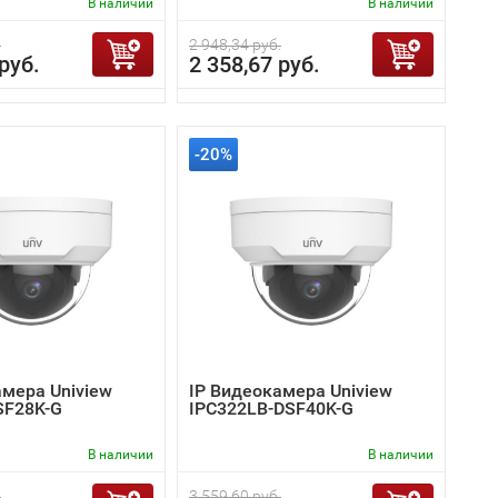
В наличии
В наличии
.
2 948,34 руб.
руб.
2 358,67 руб.
-20%
амера Uniview
IP Видеокамера Uniview
SF28K-G
IPC322LB-DSF40K-G
В наличии
В наличии
.
3 559,60 руб.