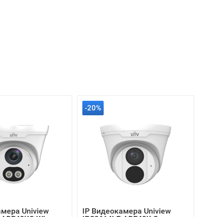
-20%
амера Uniview
IP Видеокамера Uniview