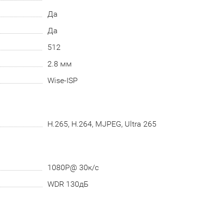
Да
Да
512
2.8 мм
Wise-ISP
H.265, H.264, MJPEG, Ultra 265
1080P@ 30к/с
WDR 130дБ