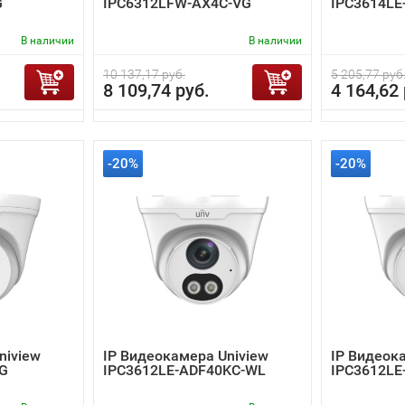
G
IPC6312LFW-AX4C-VG
IPC3614LE
В наличии
В наличии
10 137,17 руб.
5 205,77 руб
8 109,74 руб.
4 164,62 
-20%
-20%
niview
IP Видеокамера Uniview
IP Видеок
-G
IPC3612LE-ADF40KC-WL
IPC3612LE