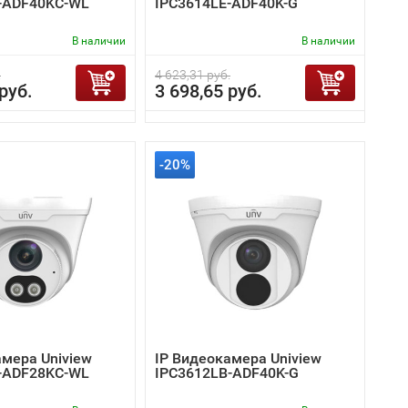
-ADF40KC-WL
IPC3614LE-ADF40K-G
В наличии
В наличии
.
4 623,31 руб.
руб.
3 698,65 руб.
-20%
амера Uniview
IP Видеокамера Uniview
-ADF28KC-WL
IPC3612LB-ADF40K-G