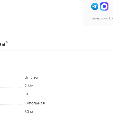
Категории:
В
0
ВЫ
Uniview
2 Мп
IP
Купольная
30 м