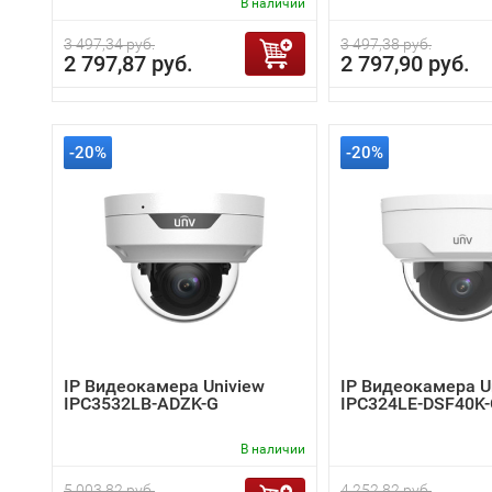
В наличии
3 497,34 руб.
3 497,38 руб.
2 797,87 руб.
2 797,90 руб.
-20%
-20%
IP Видеокамера Uniview
IP Видеокамера U
IPC3532LB-ADZK-G
IPC324LE-DSF40K
В наличии
5 003,82 руб.
4 252,82 руб.