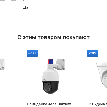
Да
С этим товаром покупают
-20%
-20%
IP Видеокамера Uniview
IP Видеок