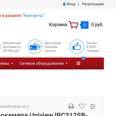
Вход
Регистрация
 в разделе "
Контакты"
Корзина
0 руб.
0
Бесплатная
Доступные
Свыше
доставка от
способы
5 000+
50 000 руб.
оплаты
товаров
6
темы
Сетевое оборудование
2SB-ADF28KMC-DL-I1
еокамера Uniview IPC312SB-