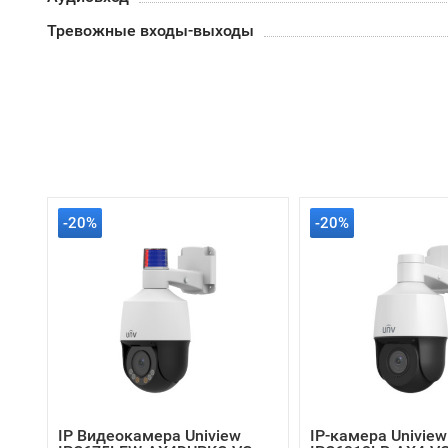
Тревожные входы-выходы
-20%
-20%
IP Видеокамера Uniview
IP-камера Uniview