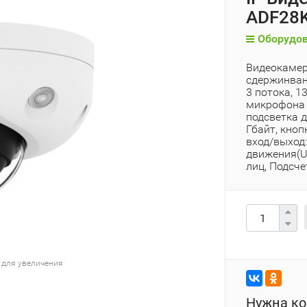
ADF28K
Оборудов
Видеокамера
сдержинвани
3 потока, 1
микрофона и
подсветка д
Гбайт, кноп
вход/выход: 
движения(U
лиц, Подсче
 для увеличения
Нужна ко