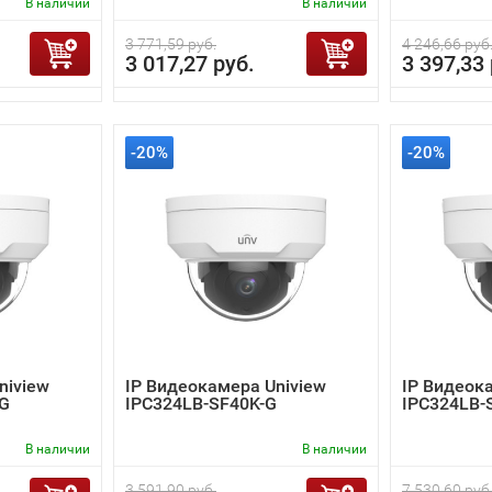
В наличии
В наличии
3 771,59 руб.
4 246,66 руб
3 017,27 руб.
3 397,33 
-20%
-20%
niview
IP Видеокамера Uniview
IP Видеок
-G
IPC324LB-SF40K-G
IPC324LB-
В наличии
В наличии
3 591,90 руб.
7 530,60 руб