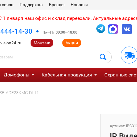
 связь
Поддержка
Бренды
Новости
 1 января наш офис и склад переехали. Актуальные адреса
 444-14-30
Пн—Пт 09:00—18:00
vision24.ru
Монтаж
Акции
Домофоны
Кабельная продукция
Охранные сис
2SB-ADF28KMC-DL-I1
Артикул:
IPC31
IP Вид