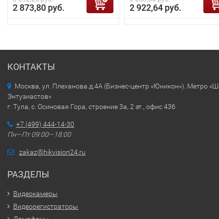
2 873,80 руб.
2 922,64 руб.
КОНТАКТЫ
Москва, ул. Плеханова д.4А (Бизнес-центр «Юникон»). Метро «
Энтузиастов»
г. Тула, с. Осиновая Гора, строение 3а, 2 эт., офис 436
+7 (499) 444-14-30
Пн—Пт 09:00—18:00
zakaz@hikvision24.ru
РАЗДЕЛЫ
Видеокамеры
Видеорегистраторы