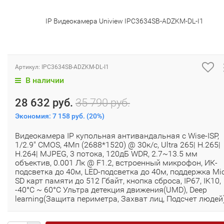
IP Видеокамера Uniview IPC3634SB-ADZKM-DL-I1
Артикул:
IPC3634SB-ADZKM-DL-I1
В наличии
28 632 руб.
35 790 руб.
Экономия:
7 158 руб.
(
20%
)
Видеокамера IP купольная антивандальная с Wise-ISP,
1/2.9" CMOS, 4Мп (2688*1520) @ 30к/с, Ultra 265| H.265|
H.264| MJPEG, 3 потока, 120дБ WDR, 2.7~13.5 мм
объектив, 0.001 Лк @ F1.2, встроенный микрофон, ИК-
подсветка до 40м, LED-подсветка до 40м, поддержка Mi
SD карт памяти до 512 Гбайт, кнопка сброса, IP67, IK10,
-40°C ~ 60°C Ультра детекция движения(UMD), Deep
learning(Защита периметра, Захват лиц, Подсчет людей