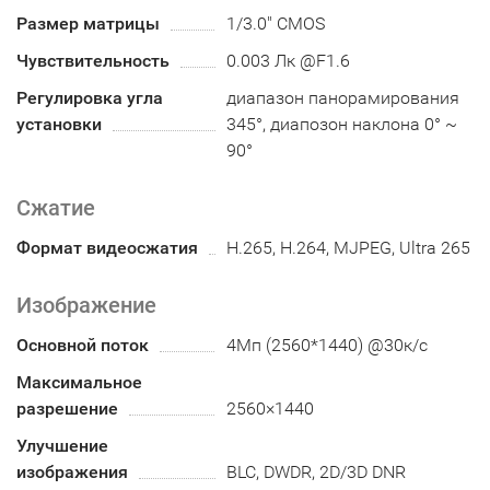
Размер матрицы
1/3.0" CMOS
Чувствительность
0.003 Лк @F1.6
Регулировка угла
диапазон панорамирования
установки
345°, диапозон наклона 0° ~
90°
Сжатие
Формат видеосжатия
H.265, H.264, MJPEG, Ultra 265
Изображение
Основной поток
4Мп (2560*1440) @30к/с
Максимальное
разрешение
2560×1440
Улучшение
изображения
BLC, DWDR, 2D/3D DNR