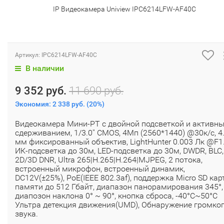
IP Видеокамера Uniview IPC6214LFW-AF40C
Артикул:
IPC6214LFW-AF40C
В наличии
9 352 руб.
11 690 руб.
Экономия:
2 338 руб.
(
20%
)
Видеокамера Мини-PT с двойной подсветкой и активн
сдерживанием, 1/3.0'' CMOS, 4Мп (2560*1440) @30к/с, 4
мм фиксированный объектив, LightHunter 0.003 Лк @F1.
ИК-подсветка до 30м, LED-подсветка до 30м, DWDR, BLC,
2D/3D DNR, Ultra 265|H.265|H.264|MJPEG, 2 потока,
встроенный микрофон, встроенный динамик,
DC12V(±25%), PoE(IEEE 802.3af), поддержка Micro SD кар
памяти до 512 Гбайт, диапазон панорамирования 345°,
диапозон наклона 0° ~ 90°, кнопка сброса, -40°C~50°C
Ультра детекция движения(UMD), Обнаружение громко
звука.