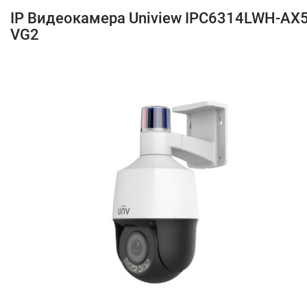
IP Видеокамера Uniview IPC6314LWH-AX
VG2