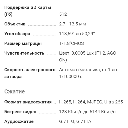
Поддержка SD карты
(Гб)
512
Объектив
2.7 - 13.5 мм
Угол обзора
113,69° до 50,29°
Размер матрицы
1/1.8"CMOS
Чувствительность
Цвет: 0.0005 Lux (F1.2, AGC
ON)
Скорость электронного
Автомат/механика, от 1 до
затвора
1/100000 с
Сжатие
Формат видеосжатия
H.265, H.264, MJPEG, Ultra 265
Битрейт видео
128 Кбит/с до 6144 Кбит/с
Аудиосжатие
G.711U, G.711A