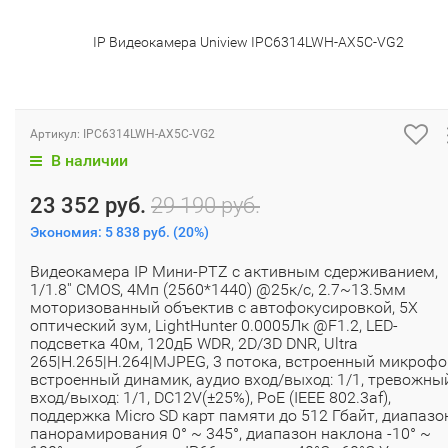
IP Видеокамера Uniview IPC6314LWH-AX5C-VG2
Артикул:
IPC6314LWH-AX5C-VG2
В наличии
23 352 руб.
29 190 руб.
Экономия:
5 838 руб.
(
20%
)
Видеокамера IP Мини-PTZ с активным сдерживанием,
1/1.8'' CMOS, 4Мп (2560*1440) @25к/с, 2.7~13.5мм
моторизованный объектив с автофокусировкой, 5X
оптический зум, LightHunter 0.0005Лк @F1.2, LED-
подсветка 40м, 120дБ WDR, 2D/3D DNR, Ultra
265|H.265|H.264|MJPEG, 3 потока, встроенный микрофо
встроенный динамик, аудио вход/выход: 1/1, тревожны
вход/выход: 1/1, DC12V(±25%), PoE (IEEE 802.3af),
поддержка Micro SD карт памяти до 512 Гбайт, диапазо
панорамирования 0° ~ 345°, диапазон наклона -10° ~