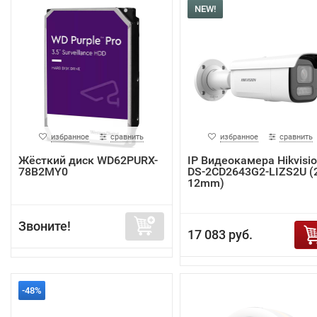
NEW!
избранное
сравнить
избранное
сравнить
Жёсткий диск WD62PURX-
IP Видеокамера Hikvisi
78B2MY0
DS-2CD2643G2-LIZS2U (2
12mm)
Звоните!
17 083 руб.
-48%