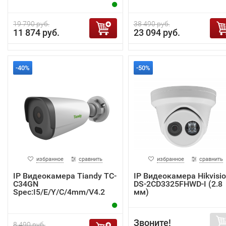
19 790 руб.
38 490 руб.
11 874 руб.
23 094 руб.
-40%
-50%
избранное
сравнить
избранное
сравнить
IP Видеокамера Tiandy TC-
IP Видеокамера Hikvisi
C34GN
DS-2CD3325FHWD-I (2.8
Spec:I5/E/Y/C/4mm/V4.2
мм)
Звоните!
8 490 руб.