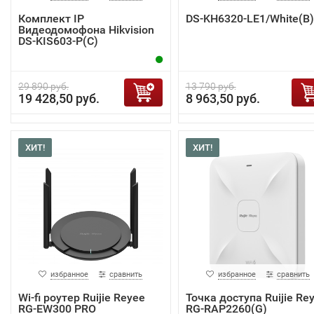
Комплект IP
DS-KH6320-LE1/White(B)
Видеодомофона Hikvision
DS-KIS603-P(C)
29 890 руб.
13 790 руб.
19 428,50 руб.
8 963,50 руб.
ХИТ!
ХИТ!
избранное
сравнить
избранное
сравнить
Wi-fi роутер Ruijie Reyee
Точка доступа Ruijie Re
RG-EW300 PRO
RG-RAP2260(G)