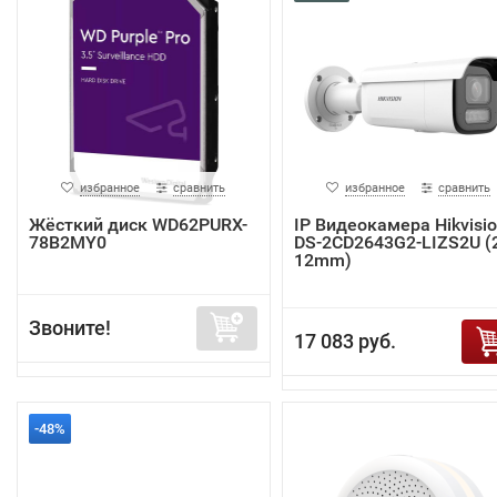
избранное
сравнить
избранное
сравнить
Жёсткий диск WD62PURX-
IP Видеокамера Hikvisi
78B2MY0
DS-2CD2643G2-LIZS2U (2
12mm)
Звоните!
17 083 руб.
-48%