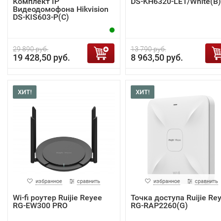
Комплект IP
DS-KH6320-LE1/White(B)
Видеодомофона Hikvision
DS-KIS603-P(C)
29 890 руб.
13 790 руб.
19 428,50 руб.
8 963,50 руб.
ХИТ!
ХИТ!
избранное
сравнить
избранное
сравнить
Wi-fi роутер Ruijie Reyee
Точка доступа Ruijie Re
RG-EW300 PRO
RG-RAP2260(G)