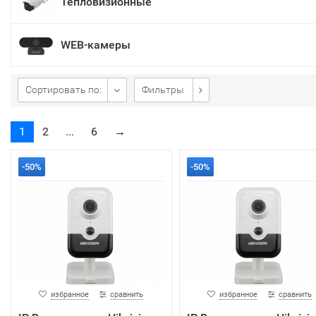
Тепловизионные
WEB-камеры
Сортировать по:
Фильтры
1
2
...
6
→
-50%
-50%
избранное
сравнить
избранное
сравнить