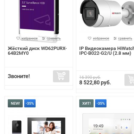
избранное
сравнить
избранное
сравнить
Жёсткий диск WD62PURX-
IP Видеокамера HiWatc
64B2MY0
IPC-B022-G2/U (2.8 мм)
Звоните!
16 390 руб.
8 522,80 руб.
NEW!
-35%
ХИТ!
-35%