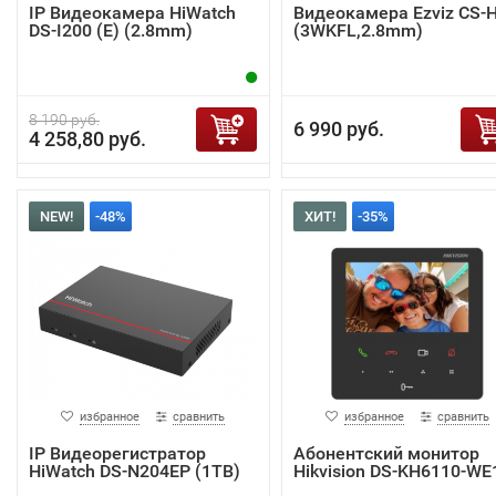
IP Видеокамера HiWatch
Видеокамера Ezviz CS-
DS-I200 (E) (2.8mm)
(3WKFL,2.8mm)
8 190 руб.
6 990 руб.
4 258,80 руб.
NEW!
-48%
ХИТ!
-35%
избранное
сравнить
избранное
сравнить
IP Видеорегистратор
Абонентский монитор
HiWatch DS-N204EP (1TB)
Hikvision DS-KH6110-WE