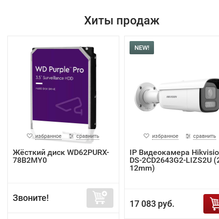
Хиты продаж
NEW!
избранное
сравнить
избранное
сравнить
Жёсткий диск WD62PURX-
IP Видеокамера Hikvisi
78B2MY0
DS-2CD2643G2-LIZS2U (2
12mm)
Звоните!
17 083 руб.