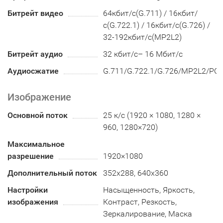
Битрейт видео
64кбит/с(G.711) / 16кбит/
с(G.722.1) / 16кбит/с(G.726) /
32-192кбит/с(MP2L2)
Битрейт аудио
32 кбит/с– 16 Мбит/с
Аудиосжатие
G.711/G.722.1/G.726/MP2L2/PC
Изображение
Основной поток
25 к/с (1920 × 1080, 1280 ×
960, 1280×720)
Максимальное
разрешение
1920×1080
Дополнительный поток
352х288, 640x360
Настройки
Насыщенность, Яркость,
изображения
Контраст, Резкость,
Зеркалирование, Маска