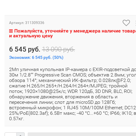
Артикул:
311309336
Пожалуйста, уточняйте у менеджера наличие товар
и актуальную цену
6 545 руб.
13 090 руб.
Экономия:
6 545 руб.
(
50%
)
2Мп уличная купольная IP-камера с EXIR-подсветкой д
30м 1/2.8"" Progressive Scan CMOS; объектив 2.8мм; уго
обзора 114°; механический ИК-фильтр; 0.028лк@F2.0;
сжатие H.265/H.265+/H.264/H.264+/MJPEG; тройной
поток; 1920×1080@25к/с; WDR 120дБ, 3D DNR, BLC, ROI;
обнаружение движения, вторжения в область и
пересечения линии; слот для microSD до 128Гб;
встроенный микрофон; 1 RJ45 10M/100M Ethernet; DC1
25%/PoE(802.3af); 6.5Вт макс; -40 °C...+60 °C; IP66; IK10; 
0.57кг.