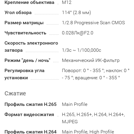
Крепление объектива
М12
Угол обзора
114° (2.8 мм)
Размер матрицы
1/2.8 Progressive Scan CMOS
Чувствительность
0.028Лк@F2.0
Скорость электронного
затвора
1/3с ~ 1/100,000с
Режим "день / ночь"
Механический ИК-фильтр
Регулировка угла
Поворот: 0 ° - 355 °; наклон: 0 °
установки
- 75 °; вращение: 0 ° - 355 °
Сжатие
Профиль сжатия H.265
Main Profile
Формат видеосжатия
H.265, H.265+, H.264, H.264+,
MJPEG
Профиль сжатия H.264
Main Profile, High Profile