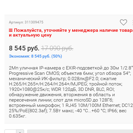
Артикул:
311309475
Пожалуйста, уточняйте у менеджера наличие товар
и актуальную цену
8 545 руб.
17 090 руб.
Экономия:
8 545 руб.
(
50%
)
2Мп уличная IP-камера с EXIR-подсветкой до 30м 1/2.8"
Progressive Scan CMOS; объектив 6мм; угол обзора 54°;
механический ИК-фильтр; 0.028лк@F2.0; сжатие
H.265/H.265+/H.264/H.264+/MJPEG; тройной поток;
1920×1080@25к/с; WDR 120дБ, 3D DNR, BLC, ROI;
обнаружение движения, вторжения в область и
пересечения линии; слот для microSD до 128Гб;
встроенный микрофон; 1 RJ45 10M/100M Ethernet; DC1
25%/PoE(802.3af); 7.5Вт макс; -40 °C...+60 °C; IP66; вес
0.635кг.