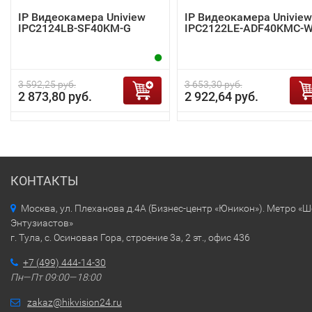
IP Видеокамера Uniview
IP Видеокамера Uniview
IPC2124LB-SF40KM-G
IPC2122LE-ADF40KMC-
3 592,25 руб.
3 653,30 руб.
2 873,80 руб.
2 922,64 руб.
КОНТАКТЫ
Москва, ул. Плеханова д.4А (Бизнес-центр «Юникон»). Метро «
Энтузиастов»
г. Тула, с. Осиновая Гора, строение 3а, 2 эт., офис 436
+7 (499) 444-14-30
Пн—Пт 09:00—18:00
zakaz@hikvision24.ru