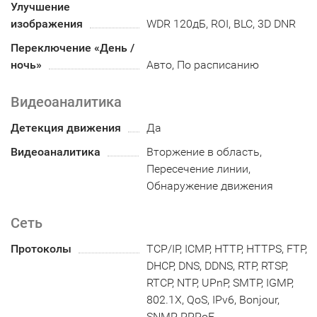
Улучшение
изображения
WDR 120дБ, ROI, BLC, 3D DNR
Переключение «День /
ночь»
Авто, По расписанию
Видеоаналитика
Детекция движения
Да
Видеоаналитика
Вторжение в область,
Пересечение линии,
Обнаружение движения
Сеть
Протоколы
TCP/IP, ICMP, HTTP, HTTPS, FTP,
DHCP, DNS, DDNS, RTP, RTSP,
RTCP, NTP, UPnP, SMTP, IGMP,
802.1X, QoS, IPv6, Bonjour,
SNMP, PPPoE