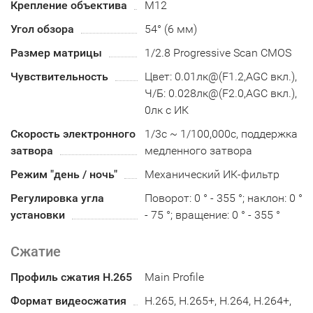
Крепление объектива
М12
Угол обзора
54° (6 мм)
Размер матрицы
1/2.8 Progressive Scan CMOS
Чувствительность
Цвет: 0.01лк@(F1.2,AGC вкл.),
Ч/Б: 0.028лк@(F2.0,AGC вкл.),
0лк с ИК
Скорость электронного
1/3с ~ 1/100,000с, поддержка
затвора
медленного затвора
Режим "день / ночь"
Механический ИК-фильтр
Регулировка угла
Поворот: 0 ° - 355 °; наклон: 0 °
установки
- 75 °; вращение: 0 ° - 355 °
Сжатие
Профиль сжатия H.265
Main Profile
Формат видеосжатия
H.265, H.265+, H.264, H.264+,