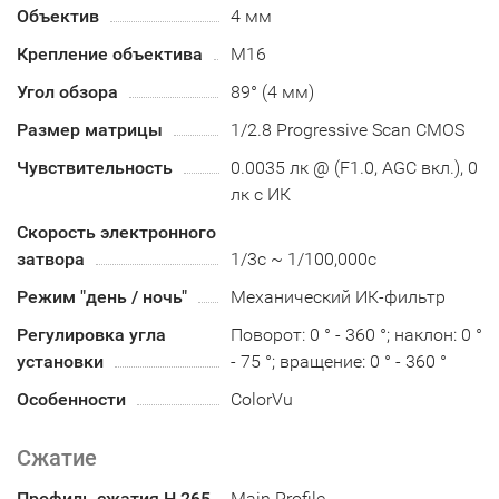
Объектив
4 мм
Крепление объектива
M16
Угол обзора
89° (4 мм)
Размер матрицы
1/2.8 Progressive Scan CMOS
Чувствительность
0.0035 лк @ (F1.0, AGC вкл.), 0
лк с ИК
Скорость электронного
затвора
1/3с ~ 1/100,000с
Режим "день / ночь"
Механический ИК-фильтр
Регулировка угла
Поворот: 0 ° - 360 °; наклон: 0 °
установки
- 75 °; вращение: 0 ° - 360 °
Особенности
ColorVu
Сжатие
Профиль сжатия H.265
Main Profile