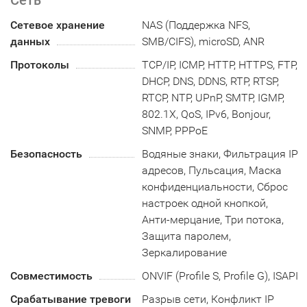
Сетевое хранение
NAS (Поддержка NFS,
данных
SMB/CIFS), microSD, ANR
Протоколы
TCP/IP, ICMP, HTTP, HTTPS, FTP,
DHCP, DNS, DDNS, RTP, RTSP,
RTCP, NTP, UPnP, SMTP, IGMP,
802.1X, QoS, IPv6, Bonjour,
SNMP, PPPoE
Безопасность
Водяные знаки, Фильтрация IP
адресов, Пульсация, Маска
конфиденциальности, Сброс
настроек одной кнопкой,
Анти-мерцание, Три потока,
Защита паролем,
Зеркалирование
Совместимость
ONVIF (Profile S, Profile G), ISAPI
Срабатывание тревоги
Разрыв сети, Конфликт IP