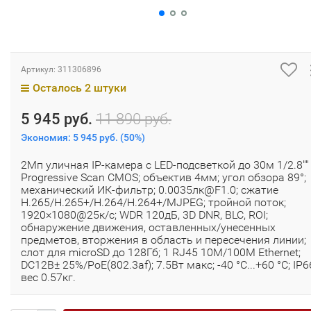
Артикул:
311306896
Осталось 2 штуки
5 945 руб.
11 890 руб.
Экономия:
5 945 руб.
(
50%
)
2Мп уличная IP-камера с LED-подсветкой до 30м 1/2.8""
Progressive Scan CMOS; объектив 4мм; угол обзора 89°;
механический ИК-фильтр; 0.0035лк@F1.0; сжатие
H.265/H.265+/H.264/H.264+/MJPEG; тройной поток;
1920×1080@25к/с; WDR 120дБ, 3D DNR, BLC, ROI;
обнаружение движения, оставленных/унесенных
предметов, вторжения в область и пересечения линии;
слот для microSD до 128Гб; 1 RJ45 10M/100M Ethernet;
DC12В± 25%/PoE(802.3af); 7.5Вт макс; -40 °C...+60 °C; IP6
вес 0.57кг.