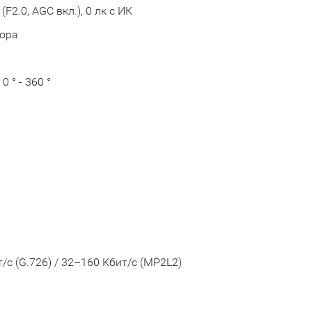
(F2.0, AGC вкл.), 0 лк с ИК
вора
0 ° - 360 °
ит/с (G.726) / 32–160 Кбит/с (MP2L2)