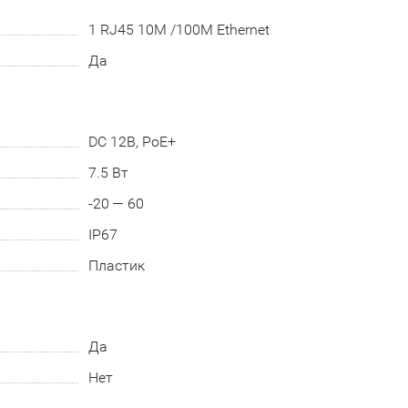
1 RJ45 10M /100M Ethernet
Да
DC 12В, PoE+
7.5 Вт
-20 — 60
IP67
Пластик
Да
Нет