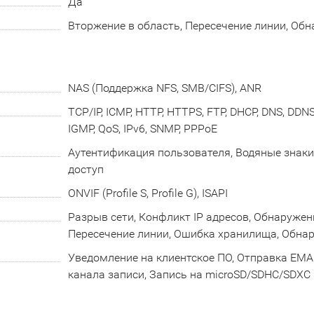
Да
Вторжение в область, Пересечение линии, Об
NAS (Поддержка NFS, SMB/CIFS), ANR
TCP/IP, ICMP, HTTP, HTTPS, FTP, DHCP, DNS, DDNS,
IGMP, QoS, IPv6, SNMP, PPPoE
Аутентификация пользователя, Водяные знаки
доступ
ONVIF (Profile S, Profile G), ISAPI
Разрыв сети, Конфликт IP адресов, Обнаружен
Пересечение линии, Ошибка хранилища, Обнар
Уведомление на клиентское ПО, Отправка EMAIL
канала записи, Запись на microSD/SDHC/SDXC 