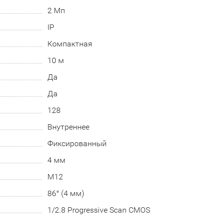
2 Мп
IP
Компактная
10 м
Да
Да
128
Внутреннее
Фиксированный
4 мм
М12
86° (4 мм)
1/2.8 Progressive Scan CMOS