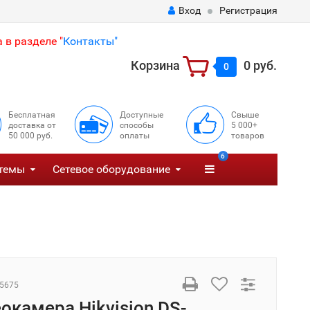
Вход
Регистрация
 в разделе "
Контакты"
Корзина
0 руб.
0
Бесплатная
Доступные
Свыше
доставка от
способы
5 000+
50 000 руб.
оплаты
товаров
6
темы
Сетевое оборудование
5675
еокамера Hikvision DS-