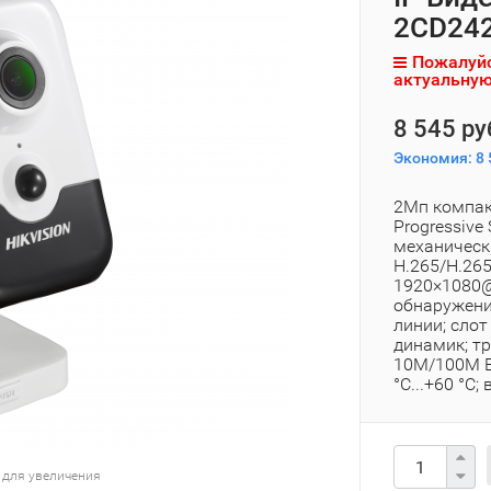
2CD242
Пожалуйс
актуальную
8 545 ру
Экономия:
8 
2Мп компакт
Progressive
механическ
H.265/H.26
1920×1080@2
обнаружени
линии; слот
динамик; тр
10M/100M Et
°C...+60 °C; 
 для увеличения