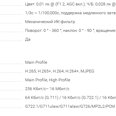
Цвет: 0,01 лк @ (F1.2, AGC вкл.), Ч/Б: 0,028 лк @ 
1/3с ~ 1/100,000с, поддержка медленного зат
Механический ИК-фильтр
Поворот: 0 ° - 360 °; наклон: 0 ° - 90 °; вращение: 
Да
Main Profile
H.265, H.265+, H.264, H.264+, MJPEG
Main Profile, High Profile
256 Кбит/с– 16 Мбит/с
64 Кбит/с (G.711) / 16 Кбит/с (G.722.1) / 16 Кб
G722.1/G711ulaw/G711alaw/G726/MP2L2/PCM