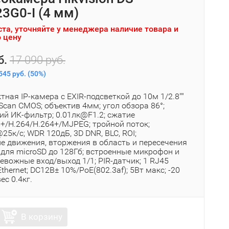
3G0-I (4 мм)
та, уточняйте у менеджера наличие товара и
 цену
б.
17 090 руб.
545 руб.
(
50%
)
ная IP-камера с EXIR-подсветкой до 10м 1/2.8""
 Scan CMOS; объектив 4мм; угол обзора 86°;
ий ИК-фильтр; 0.01лк@F1.2; сжатие
5+/H.264/H.264+/MJPEG; тройной поток;
5к/с; WDR 120дБ, 3D DNR, BLC, ROI;
е движения, вторжения в область и пересечения
 для microSD до 128Гб; встроенные микрофон и
евожные вход/выход 1/1; PIR-датчик; 1 RJ45
hernet; DC12В± 10%/PoE(802.3af); 5Вт макс; -20
вес 0.4кг.
В корзину