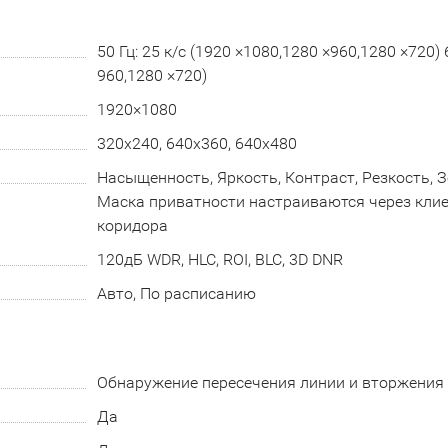
50 Гц: 25 к/с (1920 ×1080,1280 ×960,1280 ×720) 6
960,1280 ×720)
1920×1080
320x240, 640x360, 640x480
Насыщенность, Яркость, Контраст, Резкость, 
Маска приватности настраиваются через клие
коридора
120дБ WDR, HLC, ROI, BLC, 3D DNR
Авто, По расписанию
Обнаружение пересечения линии и вторжения
Да