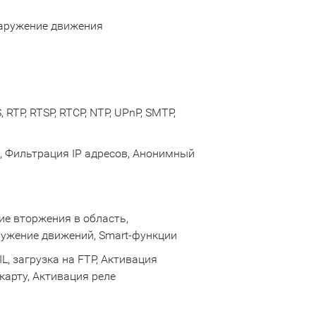
наружение движения
 RTP, RTSP, RTCP, NTP, UPnP, SMTP,
, Фильтрация IP адресов, Анонимный
ие вторжения в область,
ужение движений, Smart-функции
, загрузка на FTP, Активация
карту, Активация реле