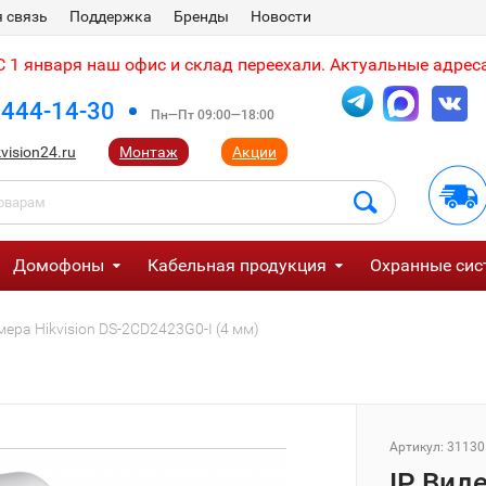
 связь
Поддержка
Бренды
Новости
 1 января наш офис и склад переехали. Актуальные адреса
 444-14-30
Пн—Пт 09:00—18:00
vision24.ru
Монтаж
Акции
Домофоны
Кабельная продукция
Охранные сис
мера Hikvision DS-2CD2423G0-I (4 мм)
Артикул:
31130
IP Вид