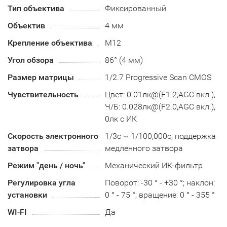
Тип объектива
Фиксированный
Объектив
4 мм
Крепление объектива
М12
Угол обзора
86° (4 мм)
Размер матрицы
1/2.7 Progressive Scan CMOS
Чувствительность
Цвет: 0.01лк@(F1.2,AGC вкл.),
Ч/Б: 0.028лк@(F2.0,AGC вкл.),
0лк с ИК
Скорость электронного
1/3с ~ 1/100,000с, поддержка
затвора
медленного затвора
Режим "день / ночь"
Механический ИК-фильтр
Регулировка угла
Поворот: -30 ° - +30 °; наклон:
установки
0 ° - 75 °; вращение: 0 ° - 355 °
WI-FI
Да