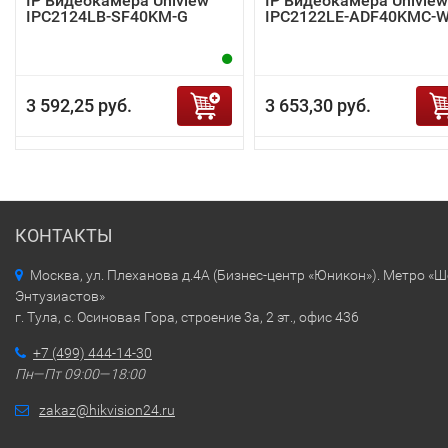
IP Видеокамера Uniview
IP Видеокамера Uniview
IPC2124LB-SF40KM-G
IPC2122LE-ADF40KMC-
3 592,25 руб.
3 653,30 руб.
КОНТАКТЫ
Москва, ул. Плеханова д.4А (Бизнес-центр «Юникон»). Метро «
Энтузиастов»
г. Тула, с. Осиновая Гора, строение 3а, 2 эт., офис 436
+7 (499) 444-14-30
Пн—Пт 09:00—18:00
zakaz@hikvision24.ru