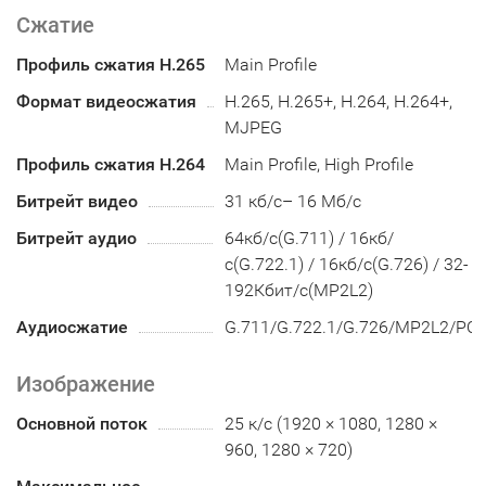
Сжатие
Профиль сжатия H.265
Main Profile
Формат видеосжатия
H.265, H.265+, H.264, H.264+,
MJPEG
Профиль сжатия H.264
Main Profile, High Profile
Битрейт видео
31 кб/с– 16 Мб/с
Битрейт аудио
64кб/с(G.711) / 16кб/
с(G.722.1) / 16кб/с(G.726) / 32-
192Кбит/с(MP2L2)
Аудиосжатие
G.711/G.722.1/G.726/MP2L2/PC
Изображение
Основной поток
25 к/с (1920 × 1080, 1280 ×
960, 1280 × 720)