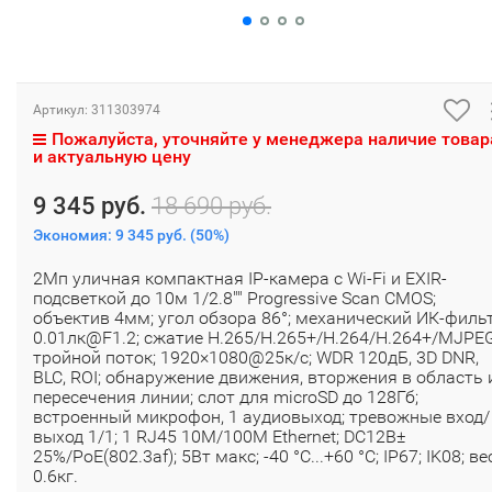
Артикул:
311303974
Пожалуйста, уточняйте у менеджера наличие товар
и актуальную цену
9 345 руб.
18 690 руб.
Экономия:
9 345 руб.
(
50%
)
2Мп уличная компактная IP-камера с Wi-Fi и EXIR-
подсветкой до 10м 1/2.8"" Progressive Scan CMOS;
объектив 4мм; угол обзора 86°; механический ИК-фильт
0.01лк@F1.2; сжатие H.265/H.265+/H.264/H.264+/MJPEG
тройной поток; 1920×1080@25к/с; WDR 120дБ, 3D DNR,
BLC, ROI; обнаружение движения, вторжения в область 
пересечения линии; слот для microSD до 128Гб;
встроенный микрофон, 1 аудиовыход; тревожные вход/
выход 1/1; 1 RJ45 10M/100M Ethernet; DC12В±
25%/PoE(802.3af); 5Вт макс; -40 °C...+60 °C; IP67; IK08; ве
0.6кг.