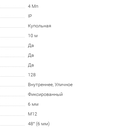
4 Мп
IP
Купольная
10 м
Да
Да
Да
128
Внутреннее, Уличное
Фиксированный
6 мм
М12
48° (6 мм)