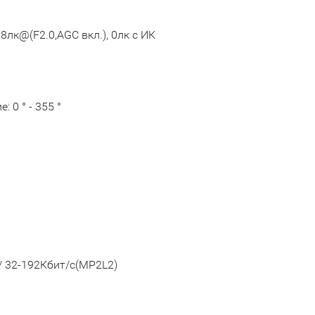
28лк@(F2.0,AGC вкл.), 0лк с ИК
: 0 ° - 355 °
) / 32-192Кбит/с(MP2L2)