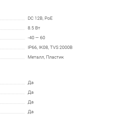
DC 12В, PoE
8.5 Вт
-40 — 60
IP66, IK08, TVS 2000В
Металл, Пластик
Да
Да
Да
Да