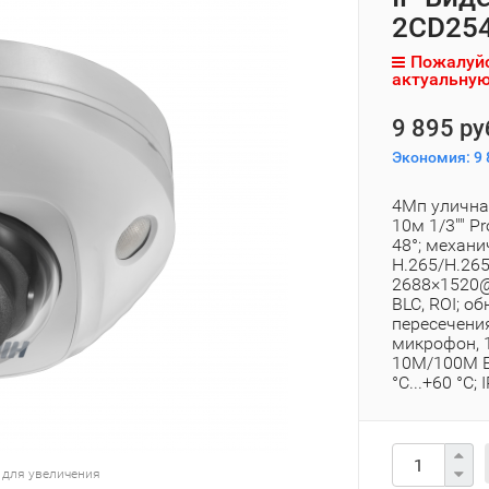
2CD254
Пожалуйс
актуальную
9 895 ру
Экономия:
9 
4Мп улична
10м 1/3"" P
48°; механи
H.265/H.26
2688×1520@
BLC, ROI; о
пересечения
микрофон, 1
10M/100M Et
°C...+60 °C; 
 для увеличения