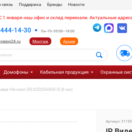
 связь
Поддержка
Бренды
Новости
 1 января наш офис и склад переехали. Актуальные адреса
 444-14-30
Пн—Пт 09:00—18:00
vision24.ru
Монтаж
Акции
Домофоны
Кабельная продукция
Охранные сис
мера Hikvision DS-2CD2543G0-IS (6 мм)
Артикул:
31130
IP Вид