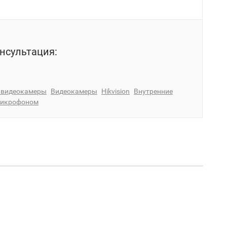
нсультация:
P видеокамеры
Видеокамеры
Hikvision
Внутренние
микрофоном