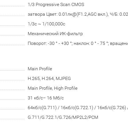
1/3 Progressive Scan CMOS
затвора Цвет: 0.01лк@(F1.2,AGC вкл.), Ч/Б: 0.0
1/3с ~ 1/100,000с
Механический ИК-фильтр
Поворот: -30 ° - +30 °; наклон: 0 ° - 75 °; вращение
Main Profile
H.265, H.264, MJPEG
Main Profile, High Profile
31 кб/с– 16 Мб/с
64кб/с(G.711) / 16кб/с(G.722.1) / 16кб/с(G.726
G.711/G.722.1/G.726/MP2L2/PCM