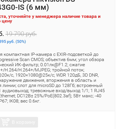
3G0-IS (6 мм)
та, уточняйте у менеджера наличие товара и
 цену
б.
19 790 руб.
895 руб.
(
50%
)
я компактная IP-камера с EXIR-подсветкой до
rogressive Scan CMOS; объектив 6мм; угол обзора
ческий ИК-фильтр; 0.01лк@F1.2; сжатие
5+/H.264/H.264+/MJPEG; тройной поток;
20к/с, 1920×1080@25к/с; WDR 120дБ, 3D DNR,
бнаружение движения, вторжения в область и
 линии; слот для microSD до 128Гб; встроенный
 аудиовыход; тревожные вход/выход 1/1; 1 RJ45
hernet; DC12В± 25%/PoE(802.3af); 5Вт макс; -40
IP67; IK08; вес 0.6кг.
В корзину