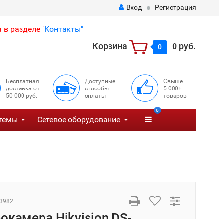
Вход
Регистрация
 в разделе "
Контакты"
Корзина
0 руб.
0
Бесплатная
Доступные
Свыше
доставка от
способы
5 000+
50 000 руб.
оплаты
товаров
6
темы
Сетевое оборудование
3982
еокамера Hikvision DS-