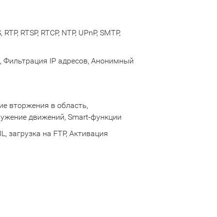
 RTP, RTSP, RTCP, NTP, UPnP, SMTP,
, Фильтрация IP адресов, Анонимный
ие вторжения в область,
ужение движений, Smart-функции
, загрузка на FTP, Активация