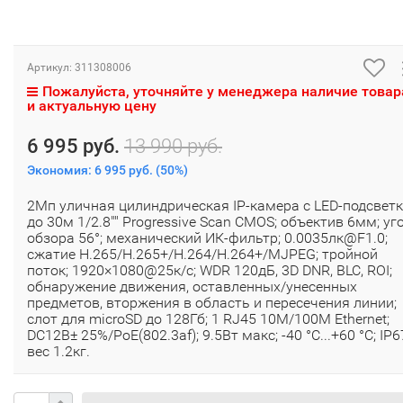
Артикул:
311308006
Пожалуйста, уточняйте у менеджера наличие товар
и актуальную цену
6 995 руб.
13 990 руб.
Экономия:
6 995 руб.
(
50%
)
2Мп уличная цилиндрическая IP-камера с LED-подсвет
до 30м 1/2.8"" Progressive Scan CMOS; объектив 6мм; уг
обзора 56°; механический ИК-фильтр; 0.0035лк@F1.0;
сжатие H.265/H.265+/H.264/H.264+/MJPEG; тройной
поток; 1920×1080@25к/с; WDR 120дБ, 3D DNR, BLC, ROI;
обнаружение движения, оставленных/унесенных
предметов, вторжения в область и пересечения линии;
слот для microSD до 128Гб; 1 RJ45 10M/100M Ethernet;
DC12В± 25%/PoE(802.3af); 9.5Вт макс; -40 °C...+60 °C; IP6
вес 1.2кг.