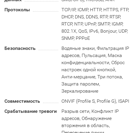
Протоколы
TCP/IP, ICMP, HTTP, HTTPS, FTP,
DHCP, DNS, DDNS, RTP, RTSP,
RTCP, NTP, UPnP, SMTP, IGMP,
802.1X, QoS, IPv6, Bonjour, UDP,
SNMP, PPPoE
Безопасность
Водяные знаки, Фильтрация IP
адресов, Пульсация, Маска
конфиденциальности, Сброс
настроек одной кнопкой,
Анти-мерцание, Три потока,
Защита паролем,
Зеркалирование
Совместимость
ONVIF (Profile S, Profile G), ISAPI
Срабатывание тревоги
Разрыв сети, Конфликт IP
адресов, Обнаружение
вторжения в область,
Пересечение линии,