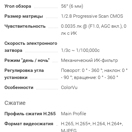
Угол обзора
56° (6 мм)
Размер матрицы
1/2.8 Progressive Scan CMOS
Чувствительность
0.0035 лк @ (F1.0, AGC вкл.), 0
лк с ИК
Скорость электронного
затвора
1/3с ~ 1/100,000с
Режим "день / ночь"
Механический ИК-фильтр
Регулировка угла
Поворот: 0 ° - 360 °; наклон: 0 °
установки
- 90 °; вращение: 0 ° - 360 °
Особенности
ColorVu
Сжатие
Профиль сжатия H.265
Main Profile
Формат видеосжатия
H.265, H.265+, H.264, H.264+,
MJPEG