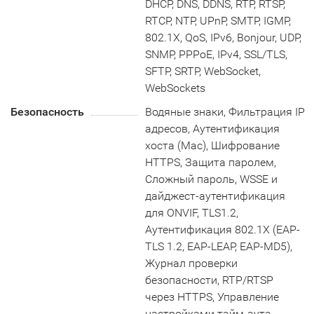
DHCP, DNS, DDNS, RTP, RTSP,
RTCP, NTP, UPnP, SMTP, IGMP,
802.1X, QoS, IPv6, Bonjour, UDP,
SNMP, PPPoE, IPv4, SSL/TLS,
SFTP, SRTP, WebSocket,
WebSockets
Безопасность
Водяные знаки, Фильтрация IP
адресов, Аутентификация
хоста (Mac), Шифрование
HTTPS, Защита паролем,
Сложный пароль, WSSE и
дайджест-аутентификация
для ONVIF, TLS1.2,
Аутентификация 802.1X (EAP-
TLS 1.2, EAP-LEAP, EAP-MD5),
Журнал проверки
безопасности, RTP/RTSP
через HTTPS, Управление
настройками тайм-аута,