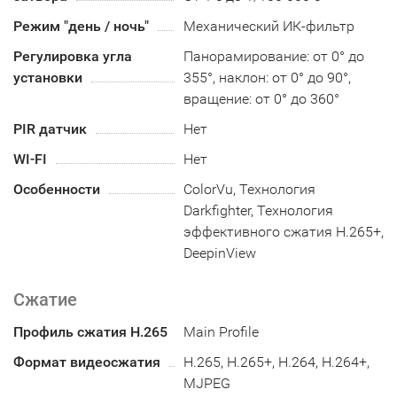
Режим "день / ночь"
Механический ИК-фильтр
Регулировка угла
Панорамирование: от 0° до
установки
355°, наклон: от 0° до 90°,
вращение: от 0° до 360°
PIR датчик
Нет
WI-FI
Нет
Особенности
ColorVu, Технология
Darkfighter, Технология
эффективного сжатия H.265+,
DeepinView
Сжатие
Профиль сжатия H.265
Main Profile
Формат видеосжатия
H.265, H.265+, H.264, H.264+,
MJPEG