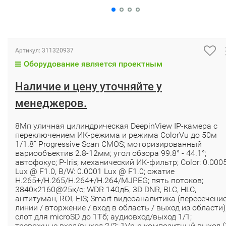
Артикул:
311320937
Оборудование является проектным
Наличие и цену уточняйте у
менеджеров.
8Мп уличная цилиндрическая DeepinView IP-камера с
переключением ИК-режима и режима ColorVu до 50м
1/1.8’’ Progressive Scan CMOS; моторизированный
вариообъектив 2.8-12мм; угол обзора 99.8° - 44.1°;
автофокус; P-Iris; механический ИК-фильтр; Color: 0.000
Lux @ F1.0, B/W: 0.0001 Lux @ F1.0; сжатие
H.265+/H.265/H.264+/H.264/MJPEG; пять потоков;
3840×2160@25к/с; WDR 140дБ, 3D DNR, BLC, HLC,
антитуман, ROI, EIS; Smart видеоаналитика (пересечени
линии / вторжение / вход в область / выход из области)
слот для microSD до 1Tб; аудиовход/выход 1/1;
тревожные вход/выход 2/2; 1Vp-p композитный выход (