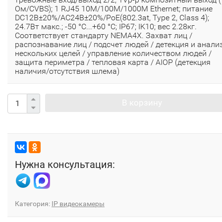
Ом/CVBS); 1 RJ45 10M/100M/1000M Ethernet; питание
DC12В±20%/AC24В±20%/PoE(802.3at, Type 2, Class 4);
24.7Вт макс.; -50 °C...+60 °C; IP67; IK10; вес 2.28кг.
Соответствует стандарту NEMA4X. Захват лиц /
распознавание лиц / подсчет людей / детекция и анали
нескольких целей / yправление количеством людей /
защита периметра / тепловая карта / AIOP (детекция
наличия/отсутствия шлема)
В корзину
Нужна консультация:
Категория:
IP видеокамеры