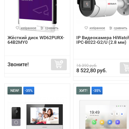
избранное
сравнить
избранное
сравнить
Жёсткий диск WD62PURX-
IP Видеокамера HiWatc
64B2MY0
IPC-B022-G2/U (2.8 мм)
Звоните!
16 390 руб.
8 522,80 руб.
NEW!
-35%
ХИТ!
-35%