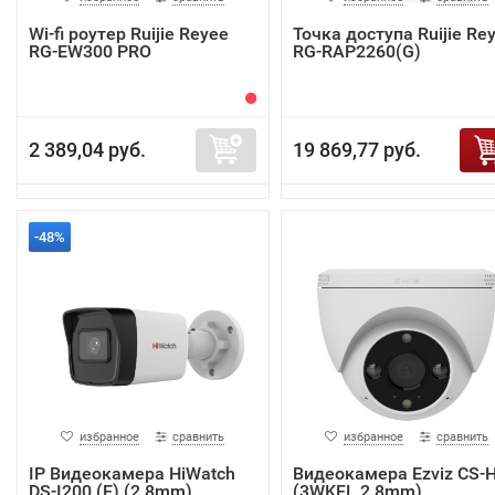
Wi-fi роутер Ruijie Reyee
Точка доступа Ruijie Re
RG-EW300 PRO
RG-RAP2260(G)
2 389,04 руб.
19 869,77 руб.
-48%
избранное
сравнить
избранное
сравнить
IP Видеокамера HiWatch
Видеокамера Ezviz CS-
DS-I200 (E) (2.8mm)
(3WKFL,2.8mm)