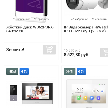
избранное
сравнить
избранное
сравнить
Жёсткий диск WD62PURX-
IP Видеокамера HiWatc
64B2MY0
IPC-B022-G2/U (2.8 мм)
Звоните!
16 390 руб.
8 522,80 руб.
NEW!
-35%
ХИТ!
-35%