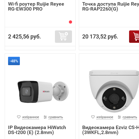
Wi-fi роутер Ruijie Reyee
Точка доступа Ruijie Re
RG-EW300 PRO
RG-RAP2260(G)
2 425,56 руб.
20 173,52 руб.
-48%
избранное
сравнить
избранное
сравнить
IP Видеокамера HiWatch
Видеокамера Ezviz CS-
DS-I200 (E) (2.8mm)
(3WKFL,2.8mm)