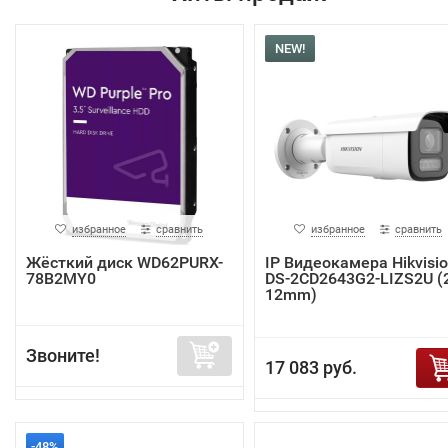
NEW!
избранное
сравнить
избранное
сравнить
Жёсткий диск WD62PURX-
IP Видеокамера Hikvisi
78B2MY0
DS-2CD2643G2-LIZS2U (2
12mm)
Звоните!
17 083 руб.
-48%