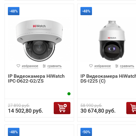
-48%
-48%
избранное
сравнить
избранное
сравнить
IP Видеокамера HiWatch
IP Видеокамера HiWatc
IPC-D622-G2/ZS
DS-I225 (С)
27 890 руб.
58 990 руб.
14 502,80 руб.
30 674,80 руб.
-48%
-50%