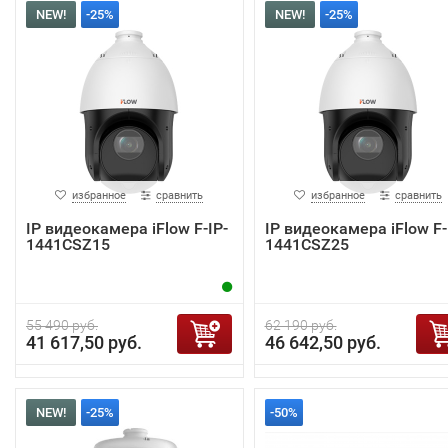
NEW!
-25%
NEW!
-25%
избранное
сравнить
избранное
сравнить
IP видеокамера iFlow F-IP-
IP видеокамера iFlow F-
1441CSZ15
1441CSZ25
55 490 руб.
62 190 руб.
41 617,50 руб.
46 642,50 руб.
NEW!
-25%
-50%