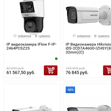
избранное
сравнить
избранное
сравнить
IP видеокамера iFlow F-IP-
IP Видеокамера Hikvisi
2464PCSZ25
iDS-2CD7A46G0-IZHSY(8
32mm)(C)
82 090 руб.
153 690 руб.
61 567,50 руб.
76 845 руб.
-50%