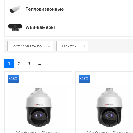
Тепловизионные
WEB-камеры
Сортировать по:
Фильтры
1
2
3
→
-48%
-48%
избранное
сравнить
избранное
сравнить