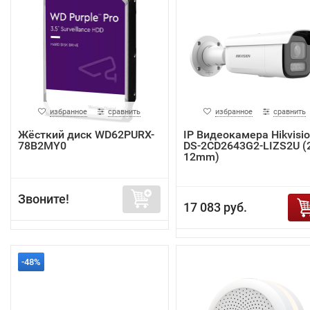
избранное
сравнить
избранное
сравнить
Жёсткий диск WD62PURX-
IP Видеокамера Hikvisi
78B2MY0
DS-2CD2643G2-LIZS2U (2
12mm)
Звоните!
17 083 руб.
-48%