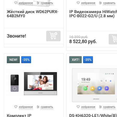
избранное
сравнить
избранное
сравнить
Жёсткий диск WD62PURX-
IP Видеокамера HiWatc
64B2MY0
IPC-B022-G2/U (2.8 мм)
Звоните!
16 390 руб.
8 522,80 руб.
NEW!
-35%
ХИТ!
-35%
избранное
сравнить
избранное
сравнить
Комплект IP
DS-KH6320-LE1/White(B)