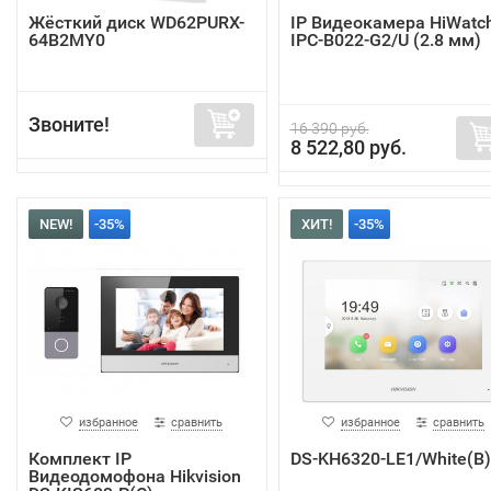
Жёсткий диск WD62PURX-
IP Видеокамера HiWatc
64B2MY0
IPC-B022-G2/U (2.8 мм)
Звоните!
16 390 руб.
8 522,80 руб.
NEW!
-35%
ХИТ!
-35%
избранное
сравнить
избранное
сравнить
Комплект IP
DS-KH6320-LE1/White(B)
Видеодомофона Hikvision