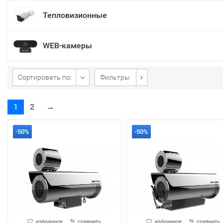
Тепловизионные
WEB-камеры
Сортировать по:
Фильтры
1
2
→
-50%
-50%
избранное
сравнить
избранное
сравнить