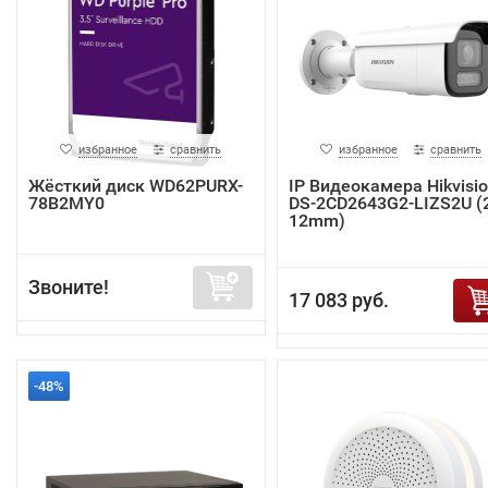
избранное
сравнить
избранное
сравнить
Жёсткий диск WD62PURX-
IP Видеокамера Hikvisi
78B2MY0
DS-2CD2643G2-LIZS2U (2
12mm)
Звоните!
17 083 руб.
-48%