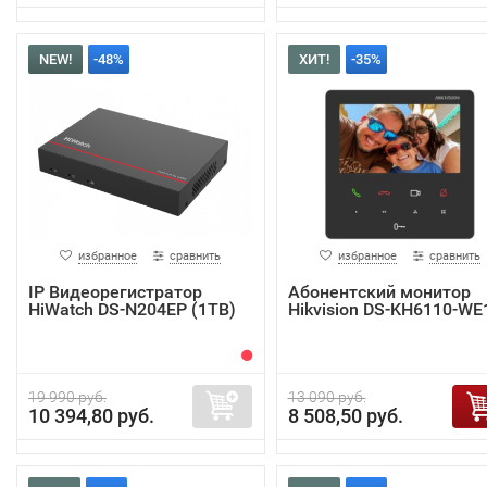
NEW!
-48%
ХИТ!
-35%
избранное
сравнить
избранное
сравнить
IP Видеорегистратор
Абонентский монитор
HiWatch DS-N204EP (1TB)
Hikvision DS-KH6110-WE
19 990 руб.
13 090 руб.
10 394,80 руб.
8 508,50 руб.