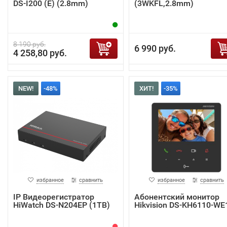
DS-I200 (E) (2.8mm)
(3WKFL,2.8mm)
8 190 руб.
6 990 руб.
4 258,80 руб.
NEW!
-48%
ХИТ!
-35%
избранное
сравнить
избранное
сравнить
IP Видеорегистратор
Абонентский монитор
HiWatch DS-N204EP (1TB)
Hikvision DS-KH6110-WE