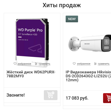
Хиты продаж
NEW!
избранное
сравнить
избранное
сравнить
Жёсткий диск WD62PURX-
IP Видеокамера Hikvisi
78B2MY0
DS-2CD2643G2-LIZS2U (2
12mm)
Звоните!
17 083 руб.