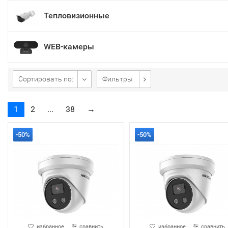
Тепловизионные
WEB-камеры
Сортировать по:
Фильтры
1
2
...
38
→
-50%
-50%
избранное
сравнить
избранное
сравнить