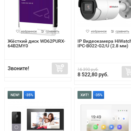
избранное
сравнить
избранное
сравнить
Жёсткий диск WD62PURX-
IP Видеокамера HiWatc
64B2MY0
IPC-B022-G2/U (2.8 мм)
Звоните!
16 390 руб.
8 522,80 руб.
NEW!
-35%
ХИТ!
-35%