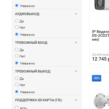
Неважно
АУДИОВЫХОД:
Да
Нет
IP Видео
Неважно
DS-2CD2T
мм)
ТРЕВОЖНЫЙ ВХОД:
Да
25 490 руб
Нет
12 745 
Неважно
ТРЕВОЖНЫЙ ВЫХОД:
-50%
Да
Нет
Неважно
ПОДДЕРЖКА SD КАРТЫ (ГБ):
есть