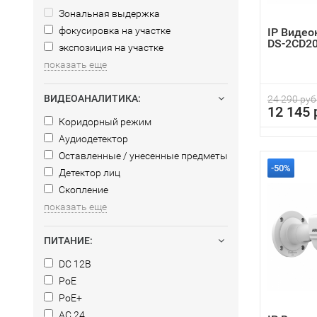
Зональная выдержка
фокусировка на участке
IP Видео
DS-2CD20
экспозиция на участке
показать еще
ВИДЕОАНАЛИТИКА:
24 290 руб
12 145 
Коридорный режим
Аудиодетектор
Оставленные / унесенные предметы
-50%
Детектор лиц
Скопление
показать еще
ПИТАНИЕ:
DC 12В
PoE
PoE+
AC 24