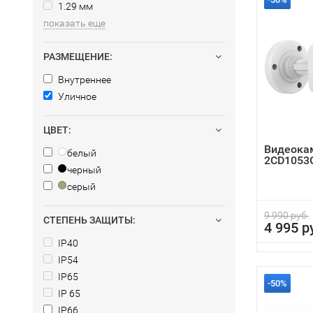
1.29 мм
показать еще
РАЗМЕЩЕНИЕ:
Внутреннее
Уличное
ЦВЕТ:
Видеокам
белый
2CD1053G
черный
серый
9 990 руб.
СТЕПЕНЬ ЗАЩИТЫ:
4 995 р
IP40
IP54
IP65
-50%
IP 65
IP66