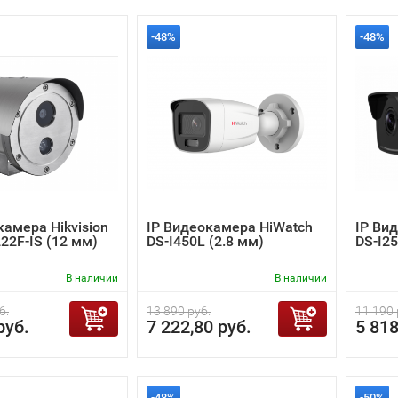
-48%
-48%
камера Hikvision
IP Видеокамера HiWatch
IP Ви
22F-IS (12 мм)
DS-I450L (2.8 мм)
DS-I25
В наличии
В наличии
б.
13 890 руб.
11 190 
руб.
7 222,80 руб.
5 818
-48%
-50%