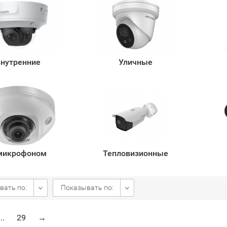
нутренние
Уличные
микрофоном
Тепловизионные
вать по:
Показывать по:
...
29
→