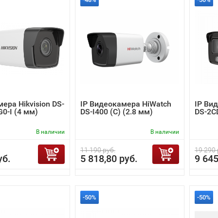
ера Hikvision DS-
IP Видеокамера HiWatch
IP Вид
0-I (4 мм)
DS-I400 (С) (2.8 мм)
DS-2C
В наличии
В наличии
11 190 руб.
19 290 
уб.
5 818,80 руб.
9 645
-50%
-50%