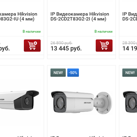
камера Hikvision
IP Видеокамера Hikvision
IP Вид
83G2-IU (4 мм)
DS-2CD2T83G2-2I (4 мм)
DS-2C
В наличии
В наличии
.
26 890 руб.
28 390 
руб.
13 445 руб.
14 19
NEW!
-50%
NEW!