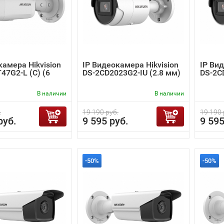
камера Hikvision
IP Видеокамера Hikvision
IP Вид
47G2-L (C) (6
DS-2CD2023G2-IU (2.8 мм)
DS-2C
В наличии
В наличии
.
19 190 руб.
19 190 
руб.
9 595 руб.
9 595
-50%
-50%