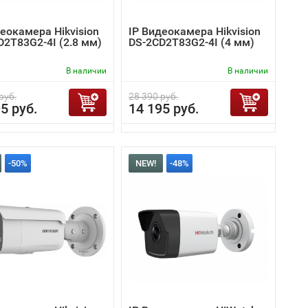
еокамера Hikvision
IP Видеокамера Hikvision
D2T83G2-4I (2.8 мм)
DS-2CD2T83G2-4I (4 мм)
В наличии
В наличии
руб.
28 390 руб.
5 руб.
14 195 руб.
-50%
NEW!
-48%