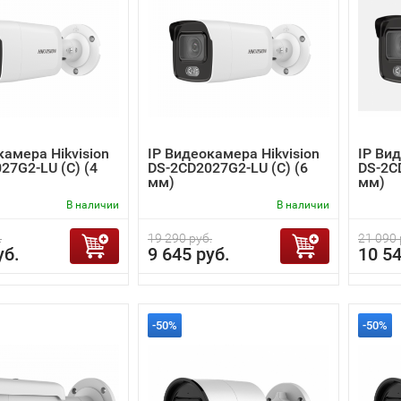
камера Hikvision
IP Видеокамера Hikvision
IP Вид
27G2-LU (C) (4
DS-2CD2027G2-LU (C) (6
DS-2C
мм)
мм)
В наличии
В наличии
.
19 290 руб.
21 090 
уб.
9 645 руб.
10 54
-50%
-50%