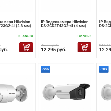
камера Hikvision
IP Видеокамера Hikvision
IP Вид
23G2-4I (2.8 мм)
DS-2CD2T43G2-4I (4 мм)
DS-2C
В наличии
В наличии
.
24 590 руб.
24 590 
руб.
12 295 руб.
12 29
-50%
-50%