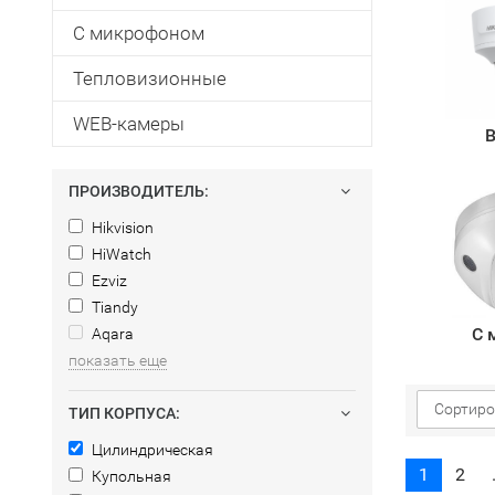
С микрофоном
Тепловизионные
WEB-камеры
В
ПРОИЗВОДИТЕЛЬ:
Hikvision
HiWatch
Ezviz
Tiandy
С 
Aqara
показать еще
Сортиро
ТИП КОРПУСА:
Цилиндрическая
1
2
Купольная