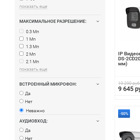
показать еще
МАКСИМАЛЬНОЕ РАЗРЕШЕНИЕ:
0.3 Мп
1 Мп
1.3 Мп
IP Видео
2 Мп
DS-2CD20
2.1 Мп
мм)
показать еще
19 290 руб
ВСТРОЕННЫЙ МИКРОФОН:
9 645 р
Да
Нет
Неважно
-50%
АУДИОВХОД:
Да
Нет