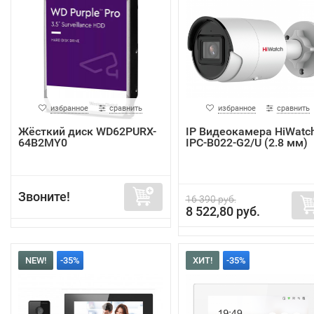
избранное
сравнить
избранное
сравнить
Жёсткий диск WD62PURX-
IP Видеокамера HiWatc
64B2MY0
IPC-B022-G2/U (2.8 мм)
Звоните!
16 390 руб.
8 522,80 руб.
NEW!
-35%
ХИТ!
-35%