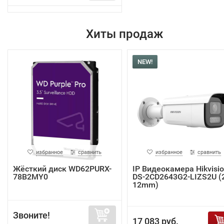
Хиты продаж
NEW!
избранное
сравнить
избранное
сравнить
Жёсткий диск WD62PURX-
IP Видеокамера Hikvisi
78B2MY0
DS-2CD2643G2-LIZS2U (2
12mm)
Звоните!
17 083 руб.