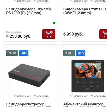
избранное
сравнить
избранное
сравнить
IP Видеокамера HiWatch
Видеокамера Ezviz CS-
DS-I200 (E) (2.8mm)
(3WKFL,2.8mm)
8 190 руб.
6 990 руб.
4 258,80 руб.
NEW!
-48%
ХИТ!
-35%
избранное
сравнить
избранное
сравнить
IP Видеорегистратор
Абонентский монитор