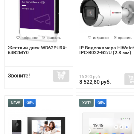
избранное
сравнить
избранное
сравнить
Жёсткий диск WD62PURX-
IP Видеокамера HiWatc
64B2MY0
IPC-B022-G2/U (2.8 мм)
Звоните!
16 390 руб.
8 522,80 руб.
NEW!
-35%
ХИТ!
-35%