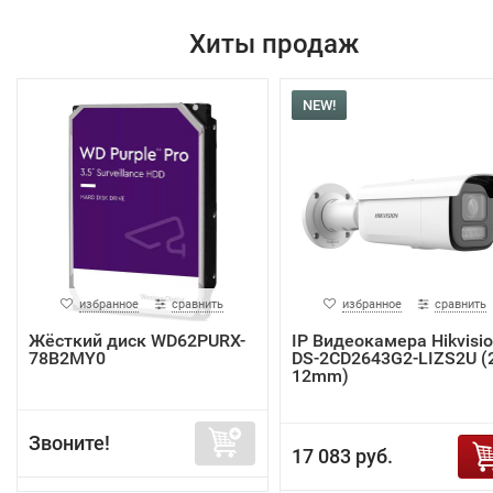
Хиты продаж
NEW!
избранное
сравнить
избранное
сравнить
Жёсткий диск WD62PURX-
IP Видеокамера Hikvisi
78B2MY0
DS-2CD2643G2-LIZS2U (2
12mm)
Звоните!
17 083 руб.