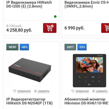
IP Видеокамера HiWatch
Видеокамера Ezviz CS-
DS-I200 (E) (2.8mm)
(3WKFL,2.8mm)
8 190 руб.
6 990 руб.
4 258,80 руб.
NEW!
-48%
ХИТ!
-35%
избранное
сравнить
избранное
сравнить
IP Видеорегистратор
Абонентский монитор
HiWatch DS-N204EP (1TB)
Hikvision DS-KH6110-WE