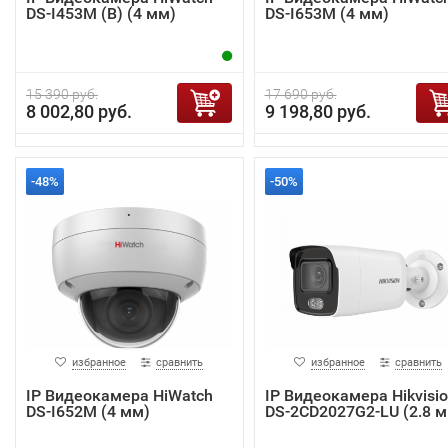
DS-I453M (B) (4 мм)
DS-I653M (4 мм)
15 390 руб.
17 690 руб.
8 002,80 руб.
9 198,80 руб.
-48%
-50%
избранное
сравнить
избранное
сравнить
IP Видеокамера HiWatch
IP Видеокамера Hikvisi
DS-I652M (4 мм)
DS-2CD2027G2-LU (2.8 м