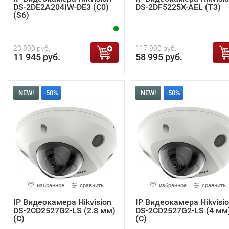
DS-2DE2A204IW-DE3 (C0)
DS-2DF5225X-AEL (T3)
(S6)
23 890 руб.
117 990 руб.
11 945 руб.
58 995 руб.
NEW!
-50%
NEW!
-50%
избранное
сравнить
избранное
сравнить
IP Видеокамера Hikvision
IP Видеокамера Hikvisi
DS-2CD2527G2-LS (2.8 мм)
DS-2CD2527G2-LS (4 мм
(C)
(C)