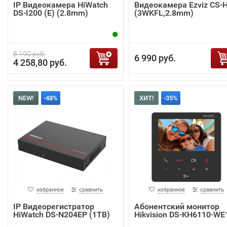
IP Видеокамера HiWatch
Видеокамера Ezviz CS-
DS-I200 (E) (2.8mm)
(3WKFL,2.8mm)
8 190 руб.
6 990 руб.
4 258,80 руб.
NEW!
-48%
ХИТ!
-35%
избранное
сравнить
избранное
сравнить
IP Видеорегистратор
Абонентский монитор
HiWatch DS-N204EP (1TB)
Hikvision DS-KH6110-WE