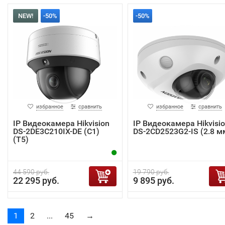
NEW!
-50%
-50%
избранное
сравнить
избранное
сравнить
IP Видеокамера Hikvision
IP Видеокамера Hikvisi
DS-2DE3C210IX-DE (C1)
DS-2CD2523G2-IS (2.8 м
(T5)
44 590 руб.
19 790 руб.
22 295 руб.
9 895 руб.
1
2
...
45
→