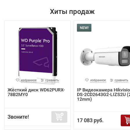
Хиты продаж
NEW!
избранное
сравнить
избранное
сравнить
Жёсткий диск WD62PURX-
IP Видеокамера Hikvisi
78B2MY0
DS-2CD2643G2-LIZS2U (2
12mm)
Звоните!
17 083 руб.