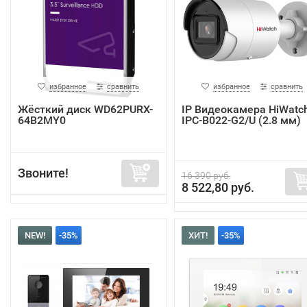
избранное
сравнить
избранное
сравнить
Жёсткий диск WD62PURX-
IP Видеокамера HiWatc
64B2MY0
IPC-B022-G2/U (2.8 мм)
Звоните!
16 390 руб.
8 522,80 руб.
NEW!
-35%
ХИТ!
-35%