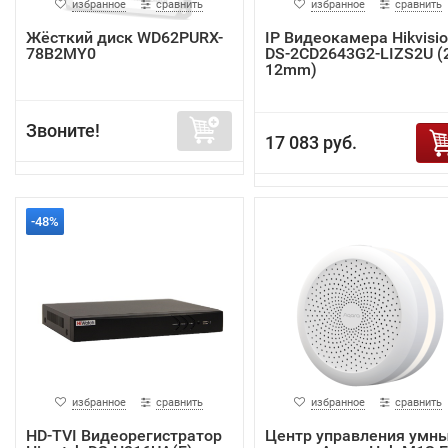
избранное
сравнить
избранное
сравнить
Жёсткий диск WD62PURX-
IP Видеокамера Hikvisi
78B2MY0
DS-2CD2643G2-LIZS2U (2
12mm)
Звоните!
17 083 руб.
-48%
избранное
сравнить
избранное
сравнить
HD-TVI Видеорегистратор
Центр управления умн