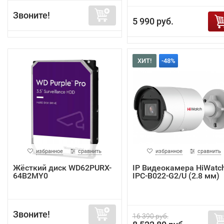
Звоните!
5 990 руб.
ХИТ!
-48%
избранное
сравнить
избранное
сравнить
Жёсткий диск WD62PURX-
IP Видеокамера HiWatc
64B2MY0
IPC-B022-G2/U (2.8 мм)
Звоните!
16 390 руб.