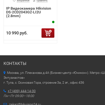
избранное
сравнить
IP Видеокамера Hikvision
DS-2CD2043G2-LI2U
(2.8mm)
10 990 руб.
КОНТАКТЫ
Москва, ул. Плеханова д.4А (Бизнес-центр «Юникон»). Метро «
Энтузиастов»
г. Тула, с. Осиновая Гора, строение 3а, 2 эт., офис 436
+7 (499) 444-14-30
Пн—Пт 09:00—18:00
zakaz@hikvision24.ru