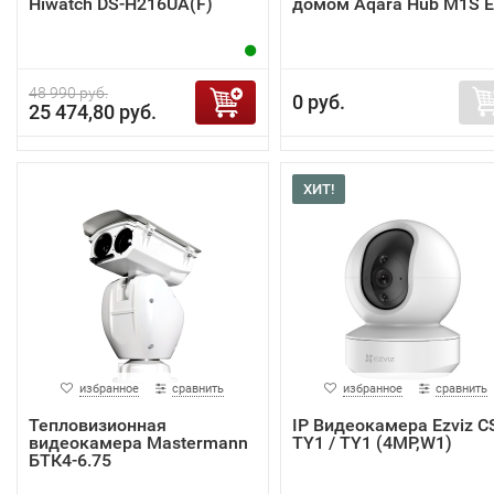
Hiwatch DS-H216UA(F)
домом Aqara Hub M1S 
48 990 руб.
0 руб.
25 474,80 руб.
ХИТ!
избранное
сравнить
избранное
сравнить
Тепловизионная
IP Видеокамера Ezviz C
видеокамера Mastermann
TY1 / TY1 (4MP,W1)
БТК4-6.75