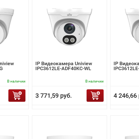
niview
IP Видеокамера Uniview
IP Видеок
-G
IPC3612LE-ADF40KC-WL
IPC3612LE
В наличии
В наличии
3 771,59 руб.
4 246,66 