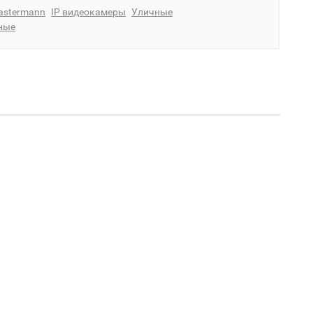
astermann
IP видеокамеры
Уличные
ные