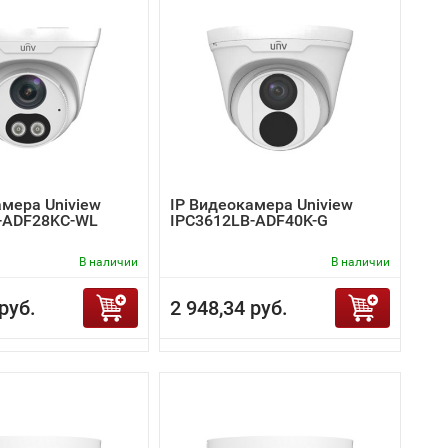
амера Uniview
IP Видеокамера Uniview
-ADF28KC-WL
IPC3612LB-ADF40K-G
В наличии
В наличии
руб.
2 948,34 руб.