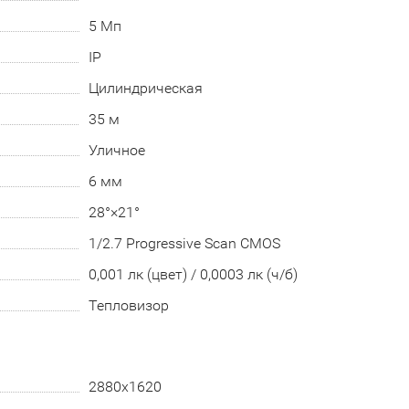
5 Мп
IP
Цилиндрическая
35 м
Уличное
6 мм
28°×21°
1/2.7 Progressive Scan CMOS
0,001 лк (цвет) / 0,0003 лк (ч/б)
Тепловизор
2880x1620