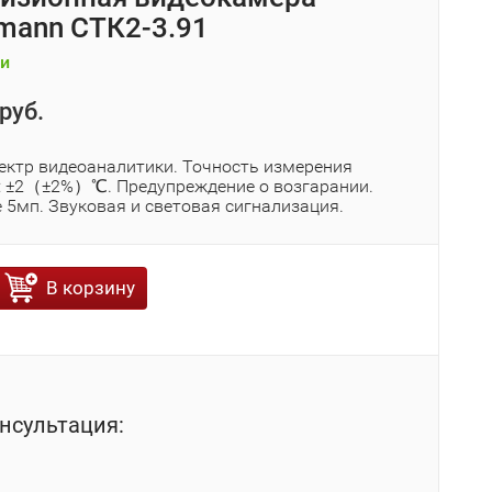
mann СТК2-3.91
и
руб.
ектр видеоаналитики. Точность измерения
: ±2（±2%）℃. Предупреждение о возгарании.
 5мп. Звуковая и световая сигнализация.
В корзину
нсультация: