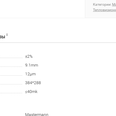
Категории:
M
Тепловизион
0
ВЫ
±2%
9.1mm
12μm
384*288
≤40mk
Mastermann