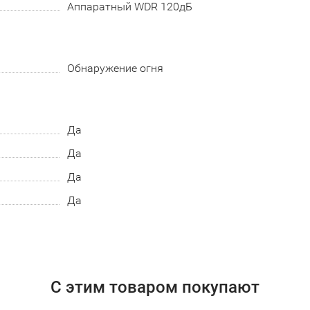
Аппаратный WDR 120дБ
Обнаружение огня
Да
Да
Да
Да
С этим товаром покупают