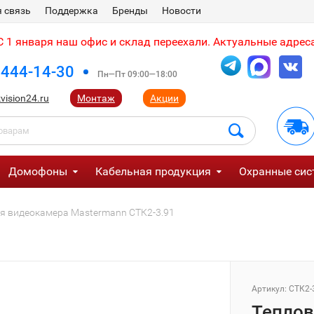
 связь
Поддержка
Бренды
Новости
 1 января наш офис и склад переехали. Актуальные адреса
 444-14-30
Пн—Пт 09:00—18:00
vision24.ru
Монтаж
Акции
Домофоны
Кабельная продукция
Охранные сис
я видеокамера Mastermann СТК2-3.91
Артикул:
СТК2-
Теплов