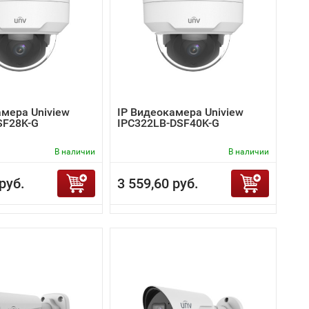
амера Uniview
IP Видеокамера Uniview
SF28K-G
IPC322LB-DSF40K-G
В наличии
В наличии
руб.
3 559,60 руб.