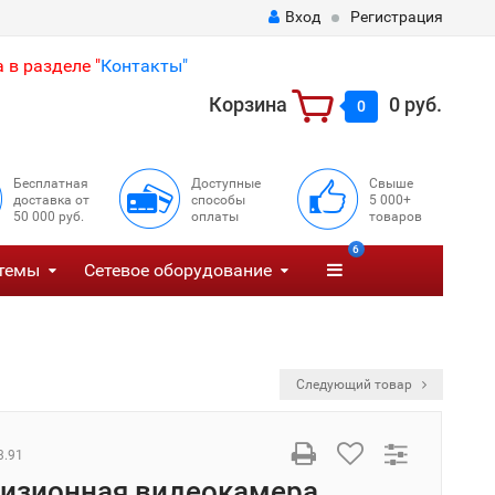
Вход
Регистрация
 в разделе "
Контакты"
Корзина
0 руб.
0
Бесплатная
Доступные
Свыше
доставка от
способы
5 000+
50 000 руб.
оплаты
товаров
6
темы
Сетевое оборудование
Следующий товар
3.91
изионная видеокамера