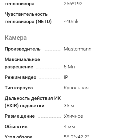
тепловизора
256*192
Чувствительность
тепловизора (NETD)
≤40mk
Камера
Производитель
Mastermann
Максимальное
разрешение
5 Мп
Режим видео
IP
Тип корпуса
Купольная
Дальность действия ИК
(EXIR) подсветки
35 м
Размещение
Уличное
Объектив
4 мм
Угол обзора
56.0°×42.2°