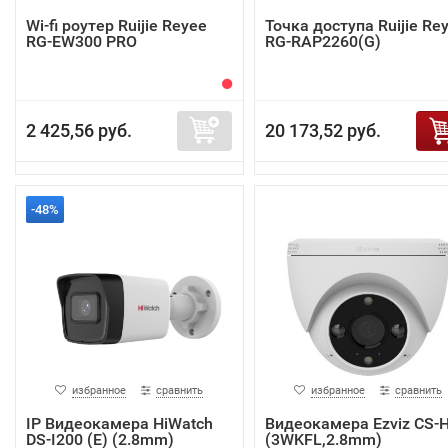
Wi-fi роутер Ruijie Reyee
Точка доступа Ruijie Re
RG-EW300 PRO
RG-RAP2260(G)
2 425,56 руб.
20 173,52 руб.
-48%
избранное
сравнить
избранное
сравнить
IP Видеокамера HiWatch
Видеокамера Ezviz CS-
DS-I200 (E) (2.8mm)
(3WKFL,2.8mm)