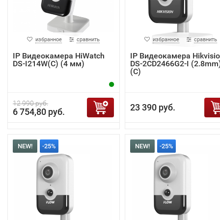
избранное
сравнить
избранное
сравнить
IP Видеокамера HiWatch
IP Видеокамера Hikvisi
DS-I214W(С) (4 мм)
DS-2CD2466G2-I (2.8mm
(C)
12 990 руб.
23 390 руб.
6 754,80 руб.
NEW!
-25%
NEW!
-25%