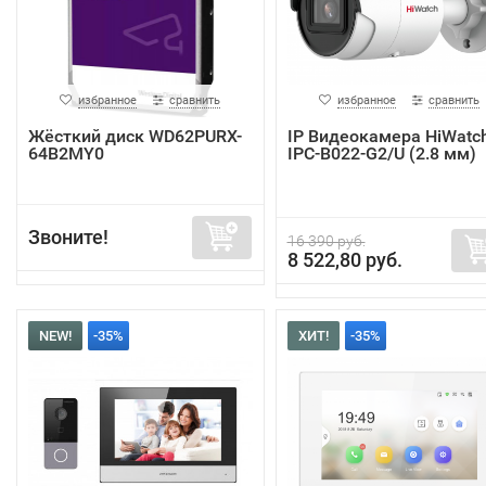
избранное
сравнить
избранное
сравнить
Жёсткий диск WD62PURX-
IP Видеокамера HiWatc
64B2MY0
IPC-B022-G2/U (2.8 мм)
Звоните!
16 390 руб.
8 522,80 руб.
NEW!
-35%
ХИТ!
-35%