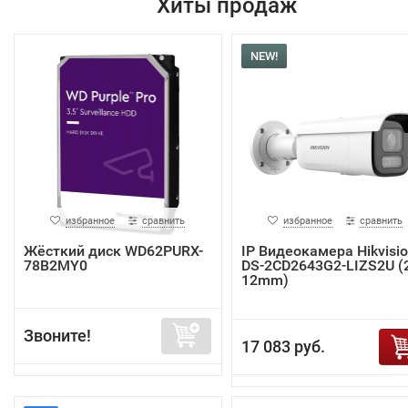
Хиты продаж
NEW!
избранное
сравнить
избранное
сравнить
Жёсткий диск WD62PURX-
IP Видеокамера Hikvisi
78B2MY0
DS-2CD2643G2-LIZS2U (2
12mm)
Звоните!
17 083 руб.