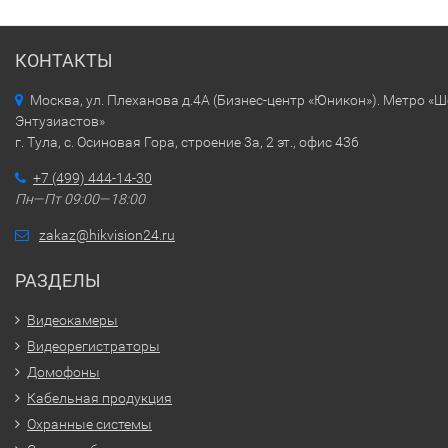
КОНТАКТЫ
Москва, ул. Плеханова д.4А (Бизнес-центр «Юникон»). Метро «
Энтузиастов»
г. Тула, с. Осиновая Гора, строение 3а, 2 эт., офис 436
+7 (499) 444-14-30
Пн—Пт 09:00—18:00
zakaz@hikvision24.ru
РАЗДЕЛЫ
Видеокамеры
Видеорегистраторы
Домофоны
Кабельная продукция
Охранные системы