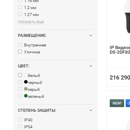
1.16 мм
1.2 мм
1.27 мм
показать еще
РАЗМЕЩЕНИЕ:
Внутреннее
IP Видео
DS-2DF82
Уличное
ЦВЕТ:
белый
216 290
черный
серый
зеленый
NEW!
-
СТЕПЕНЬ ЗАЩИТЫ:
IP40
IP54