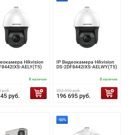
еокамера Hikvision
IP Видеокамера Hikvision
F8442IXS-AELY(T5)
DS-2DF8442IXS-AELWY(T5)
В наличии
В наличии
 руб.
393 390 руб.
45 руб.
196 695 руб.
-50%