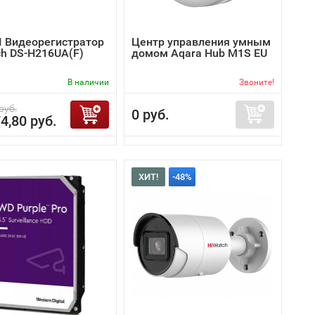
I Видеорегистратор
Центр управления умным
ch DS-H216UA(F)
домом Aqara Hub M1S EU
В наличии
Звоните!
руб.
0 руб.
4,80 руб.
ХИТ!
-48%