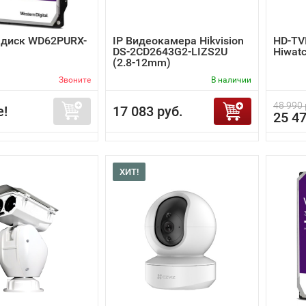
 диск WD62PURX-
IP Видеокамера Hikvision
HD-TV
DS-2CD2643G2-LIZS2U
Hiwat
(2.8-12mm)
Звоните
В наличии
48 990 
е!
17 083 руб.
25 47
ХИТ!