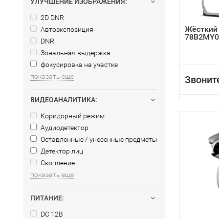
УЛУЧШЕНИЕ ИЗОБРАЖЕНИЯ:
2D DNR
Жёсткий
Автоэкспозиция
78B2MY0
DNR
Зональная выдержка
фокусировка на участке
показать еще
Звонит
ВИДЕОАНАЛИТИКА:
Коридорный режим
Аудиодетектор
Оставленные / унесенные предметы
Детектор лиц
Скопление
показать еще
ПИТАНИЕ:
DC 12В