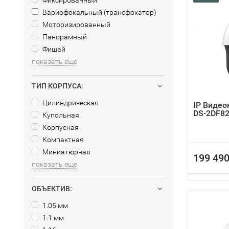
Фиксированный
Вариофокальный (трансфокатор)
Моторизированный
Панорамный
Фишай
показать еще
ТИП КОРПУСА:
Цилиндрическая
IP Видео
DS-2DF82
Купольная
Корпусная
Компактная
Миниатюрная
199 490
показать еще
ОБЪЕКТИВ:
1.05 мм
1.1 мм