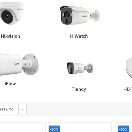
Hikvision
HiWatch
iFlow
Tiandy
HD-
ать по:
-50%
-50%