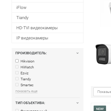
iFlow
Tiandy
HD-TVI видеокамеры
IP видеокамеры
ПРОИЗВОДИТЕЛЬ:
Hikvision
HiWatch
Ezviz
Tiandy
Smartec
показать еще
Показыв
ТИП ОБЪЕКТИВА:
NEW!