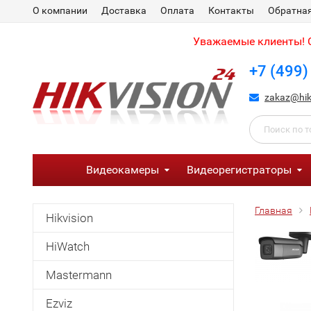
О компании
Доставка
Оплата
Контакты
Обратная
Уважаемые клиенты! С
+7 (499)
zakaz@hik
Видеокамеры
Видеорегистраторы
Главная
Hikvision
HiWatch
Mastermann
Ezviz