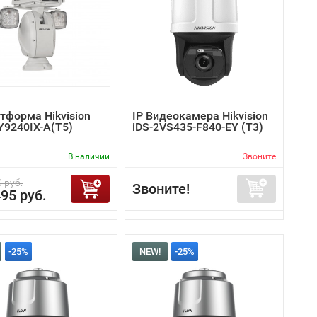
тформа Hikvision
IP Видеокамера Hikvision
Y9240IX-A(T5)
iDS-2VS435-F840-EY (T3)
В наличии
Звоните
 руб.
Звоните!
95 руб.
-25%
NEW!
-25%