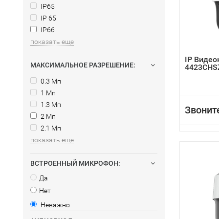
IP65
IP 65
IP66
показать еще
IP Видео
МАКСИМАЛЬНОЕ РАЗРЕШЕНИЕ:
4423CHS
0.3 Мп
1 Мп
1.3 Мп
Звонит
2 Мп
2.1 Мп
показать еще
ВСТРОЕННЫЙ МИКРОФОН:
Да
Нет
Неважно