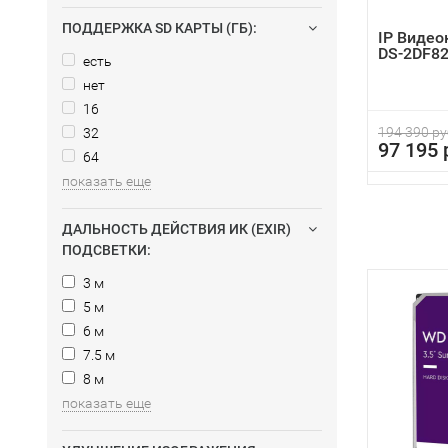
ПОДДЕРЖКА SD КАРТЫ (ГБ):
IP Видео
DS-2DF82
есть
нет
16
194 390 ру
32
97 195 
64
показать еще
ДАЛЬНОСТЬ ДЕЙСТВИЯ ИК (EXIR)
ПОДСВЕТКИ:
3 м
5 м
6 м
7.5 м
8 м
показать еще