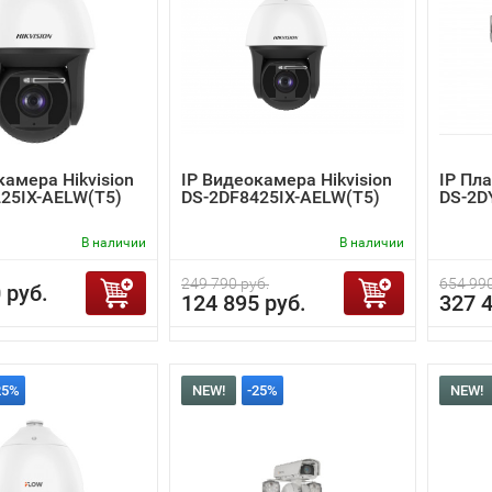
камера Hikvision
IP Видеокамера Hikvision
IP Пла
25IX-AELW(T5)
DS-2DF8425IX-AELW(T5)
DS-2D
В наличии
В наличии
249 790 руб.
654 990
 руб.
124 895 руб.
327 4
25%
NEW!
-25%
NEW!