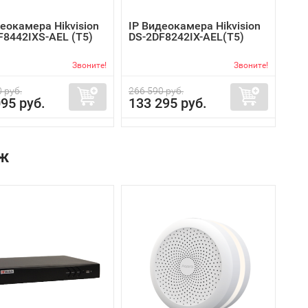
еокамера Hikvision
IP Видеокамера Hikvision
F8442IXS-AEL (T5)
DS-2DF8242IX-AEL(T5)
Звоните!
Звоните!
 руб.
266 590 руб.
95 руб.
133 295 руб.
ж