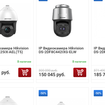
камера Hikvision
IP Видеокамера Hikvision
IP Вид
25IX-AEL(T5)
DS-2DF8C442IXG-ELW
DS-2D
В наличии
В наличии
300 090 руб.
371 490
 руб.
150 045 руб.
185 7
-50%
-50%