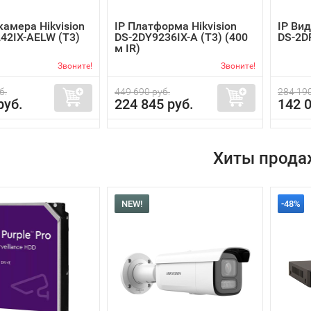
камера Hikvision
IP Платформа Hikvision
IP Вид
42IX-AELW (T3)
DS-2DY9236IX-A (T3) (400
DS-2D
м IR)
Звоните!
Звоните!
б.
449 690 руб.
284 190
руб.
224 845 руб.
142 0
Хиты прода
NEW!
-48%