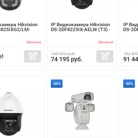
камера Hikvision
IP Видеокамера Hikvision
IP Вид
C825IXG2/LM-
DS-2DF8225IX-AELW (T3)
DS-2D
Звоните
Звоните!
148 390 руб.
182 890
е!
74 195 руб.
91 44
-50%
-50%