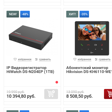
NEW!
-48%
ХИТ!
-35%
избранное
сравнить
избранное
сравнить
IP Видеорегистратор
Абонентский монитор
HiWatch DS-N204EP (1TB)
Hikvision DS-KH6110-WE
19 990 руб.
13 090 руб.
10 394,80 руб.
8 508,50 руб.