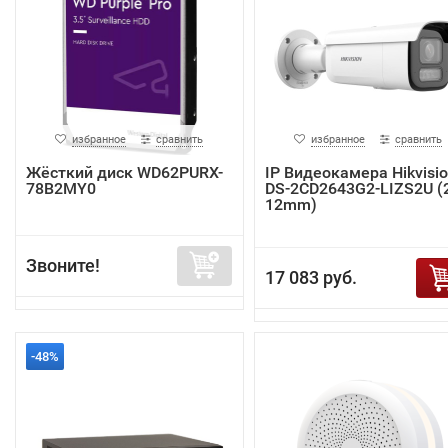
избранное
сравнить
избранное
сравнить
Жёсткий диск WD62PURX-
IP Видеокамера Hikvisi
78B2MY0
DS-2CD2643G2-LIZS2U (2
12mm)
Звоните!
17 083 руб.
-48%