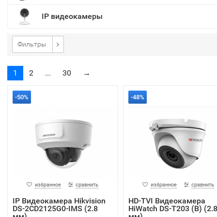
IP видеокамеры
Фильтры
1
2
...
30
→
-50%
-48%
избранное
сравнить
избранное
сравнить
IP Видеокамера Hikvision
HD-TVI Видеокамера
DS-2CD2125G0-IMS (2.8
HiWatch DS-T203 (B) (2.
мм)
мм)