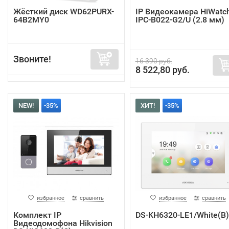
Жёсткий диск WD62PURX-
IP Видеокамера HiWatc
64B2MY0
IPC-B022-G2/U (2.8 мм)
Звоните!
16 390 руб.
8 522,80 руб.
NEW!
-35%
ХИТ!
-35%
избранное
сравнить
избранное
сравнить
Комплект IP
DS-KH6320-LE1/White(B)
Видеодомофона Hikvision