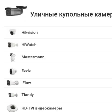
Уличные купольные каме
Hikvision
HiWatch
Mastermann
Ezviz
iFlow
Tiandy
HD-TVI видеокамеры