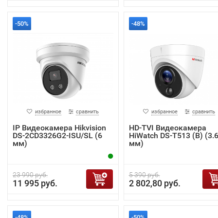
-50%
-48%
избранное
сравнить
избранное
сравнить
IP Видеокамера Hikvision
HD-TVI Видеокамера
DS-2CD3326G2-ISU/SL (6
HiWatch DS-T513 (B) (3.
мм)
мм)
23 990 руб.
5 390 руб.
11 995 руб.
2 802,80 руб.
-48%
-50%