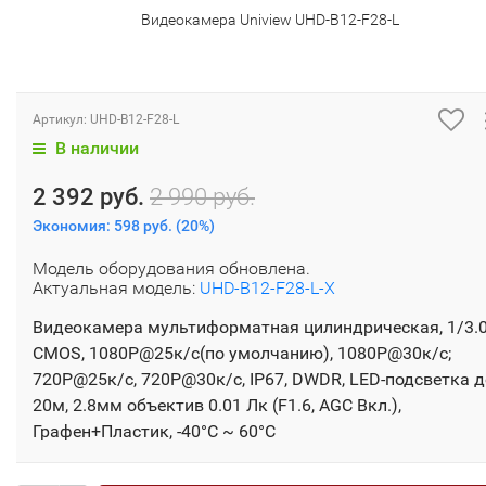
Видеокамера Uniview UHD-B12-F28-L
Артикул:
UHD-B12-F28-L
В наличии
2 392 руб.
2 990 руб.
Экономия:
598 руб.
(
20%
)
Модель оборудования обновлена.
Актуальная модель:
UHD-B12-F28-L-X
Видеокамера мультиформатная цилиндрическая, 1/3.0
CMOS, 1080P@25к/с(по умолчанию), 1080P@30к/с;
720P@25к/с, 720P@30к/с, IP67, DWDR, LED-подсветка д
20м, 2.8мм объектив 0.01 Лк (F1.6, AGC Вкл.),
Графен+Пластик, -40°C ~ 60°C