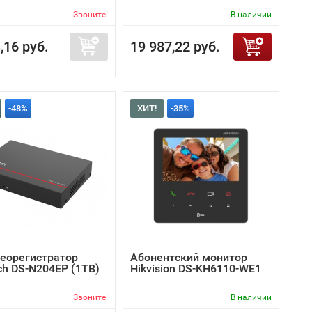
Звоните!
В наличии
,16 руб.
19 987,22 руб.
-48%
ХИТ!
-35%
деорегистратор
Абонентский монитор
ch DS-N204EP (1TB)
Hikvision DS-KH6110-WE1
Звоните!
В наличии