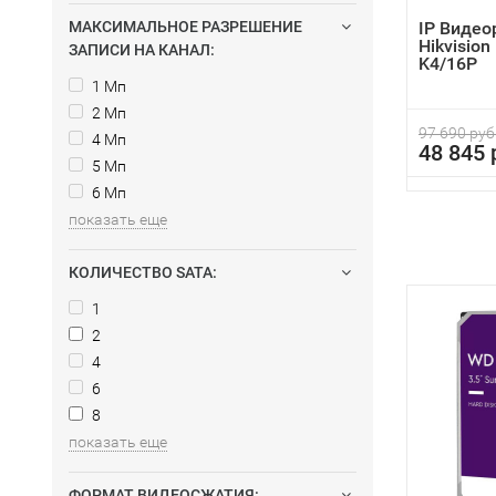
МАКСИМАЛЬНОЕ РАЗРЕШЕНИЕ
IP Видео
Hikvision
ЗАПИСИ НА КАНАЛ:
K4/16P
1 Мп
2 Мп
97 690 руб
4 Мп
48 845 
5 Мп
6 Мп
показать еще
КОЛИЧЕСТВО SATA:
1
2
4
6
8
показать еще
ФОРМАТ ВИДЕОСЖАТИЯ: