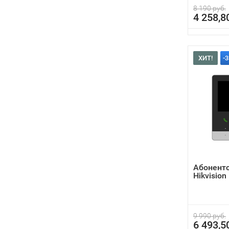
8 190 руб.
4 258,8
ХИТ!
-
Абонент
Hikvisio
9 990 руб.
6 493,5