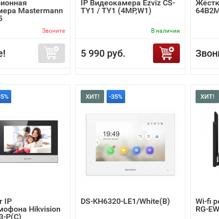
зионная
IP Видеокамера Ezviz CS-
Жёстк
мера Mastermann
TY1 / TY1 (4MP,W1)
64B2
5
Звоните
В наличии
е!
5 990 руб.
Звон
35%
ХИТ!
-35%
ХИТ!
 IP
DS-KH6320-LE1/White(B)
Wi-fi 
офона Hikvision
RG-EW
3-P(C)