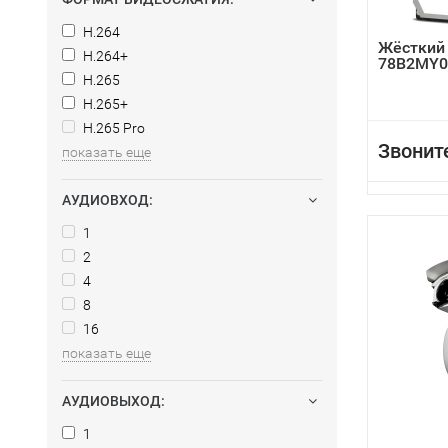
H.264
Жёсткий
H.264+
78B2MY0
H.265
H.265+
H.265 Pro
Звонит
показать еще
АУДИОВХОД:
1
2
4
8
16
показать еще
АУДИОВЫХОД:
1