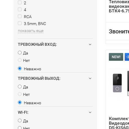
Теплови
2
видеока
4
БТК4-6.7
RCA
3.5mm, BNC
Звонит
показать еще
ТРЕВОЖНЫЙ ВХОД:
Да
NEW!
-
Нет
Неважно
ТРЕВОЖНЫЙ ВЫХОД:
Да
Нет
Неважно
WI-FI:
Комплект
Да
Видеодом
DS-KIS60
Нет