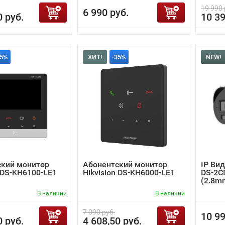
19 990 
6 990 руб.
0 руб.
10 39
35%
ХИТ!
-35%
NEW!
ский монитор
Абонентский монитор
IP Вид
n DS-KH6100-LE1
Hikvision DS-KH6000-LE1
DS-2C
(2.8m
В наличии
В наличии
7 090 руб.
10 99
0 руб.
4 608,50 руб.