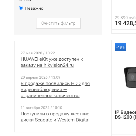
Неважно
29 890 руб
19 428,
Очистить фильтр
-48%
27 мая 2026 / 10:22
HUAWEI eKit уже доступен к
заказу на hikvision24.ru
20 апреля 2026 / 13:09
В продаже появились HDD для
видеонаблюдения —
ограниченное количество
11 октября 2024 / 15:10
IP Видео
Поступили в продажу жесткие
DS-I200 
диски Seagate и Western Digital