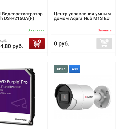
I Видеорегистратор
Центр управления умным
ch DS-H216UA(F)
домом Aqara Hub M1S EU
В наличии
Звоните!
руб.
0 руб.
4,80 руб.
ХИТ!
-48%