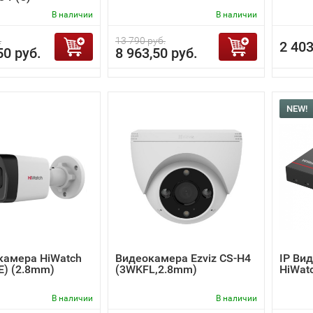
В наличии
В наличии
.
13 790 руб.
2 403
50 руб.
8 963,50 руб.
NEW!
камера HiWatch
Видеокамера Ezviz CS-H4
IP Ви
(E) (2.8mm)
(3WKFL,2.8mm)
HiWat
В наличии
В наличии