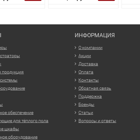
Ы
ИНФОРМАЦИЯ
еры
О компании
истраторы
Акции
ы
Доставка
 продукция
Оплата
 системы
Контакты
борудование
Обратная связь
Поддержка
ры
Бренды
ое обеспечение
Статьи
ющие для тёплого пола
Вопросы и ответы
ые шкафы
ное оборудование