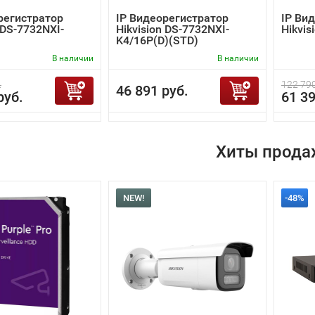
регистратор
IP Видеорегистратор
IP Ви
 DS-7732NXI-
Hikvision DS-7732NXI-
Hikvis
K4/16P(D)(STD)
В наличии
В наличии
.
122 790
46 891 руб.
руб.
61 39
Хиты прода
NEW!
-48%