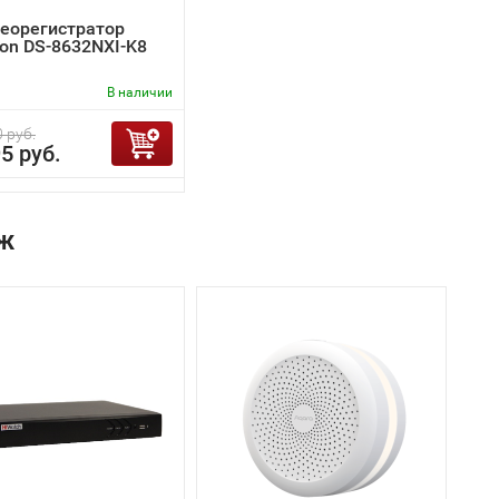
деорегистратор
ion DS-8632NXI-K8
В наличии
 руб.
5 руб.
ж