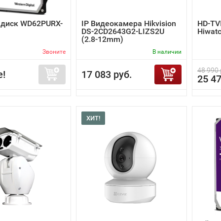
 диск WD62PURX-
IP Видеокамера Hikvision
HD-TV
DS-2CD2643G2-LIZS2U
Hiwat
(2.8-12mm)
Звоните
В наличии
48 990 
е!
17 083 руб.
25 47
ХИТ!