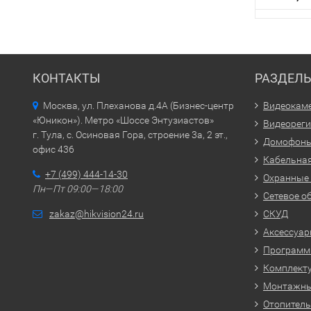
КОНТАКТЫ
РАЗДЕЛ
Москва, ул. Плеханова д.4А (Бизнес-центр
Видеокам
«Юникон»). Метро «Шоссе Энтузиастов»
Видеорег
г. Тула, с. Осиновая Гора, строение 3а, 2 эт.,
Домофон
офис 436
Кабельная
+7 (499) 444-14-30
Охранные
Пн—Пт 09:00—18:00
Сетевое о
zakaz@hikvision24.ru
СКУД
Аксессуа
Программн
Комплекту
Монтажн
Отопитель