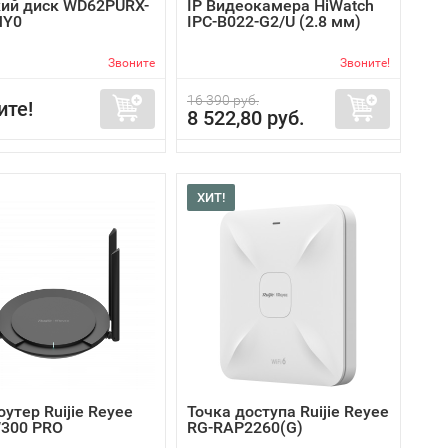
ий диск WD62PURX-
IP Видеокамера HiWatch
MY0
IPC-B022-G2/U (2.8 мм)
Звоните
Звоните!
16 390 руб.
ите!
8 522,80 руб.
ХИТ!
роутер Ruijie Reyee
Точка доступа Ruijie Reyee
300 PRO
RG-RAP2260(G)