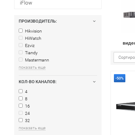
iFlow
ПРОИЗВОДИТЕЛЬ:
Hikvision
HiWatch
виде
Ezviz
Tiandy
Сортиро
Mastermann
показать еще
-50%
КОЛ-ВО КАНАЛОВ:
4
8
16
24
32
показать еще