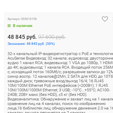
Артикул:
303616156
В наличии
48 845 руб.
97 690 руб.
Экономия:
48 845 руб.
(
50%
)
32-х канальный IP-видеорегистратор с PoE и технологи
AcuSense Видеовход: 32 канала; аудиовход: двусторонн
аудио 1 канал RCA; видеовыход: 1 VGA до 1080p, 1 HDMI
до 4К; аудиовыход: 1 канала RCA. Входящий поток 256
с; исходящий поток 160Мб/с; разрешение записи до 12
синхр.воспр. 12 каналов@2Мп; 2 SATA для HDD, до 10Тб
каждый диск; тревожные вход/выход 16/4; 16 RJ45
10M/100M Ethernet PoE интерфейсов (<200Вт); 1 RJ45
10M/100M/1000M Ethernet; 3 USB; -10°C...+55°C; АC100-
240В; 20Вт макс (без HDD), ≤5 кг (без HDD).
Видеоаналитика: Обнаружение и захват лиц на 1 канале
сравнение лиц на 4 каналах, поиск по изображению
лица,16 библиотек лиц; обнаружение движения 2.0 на 1
каналах; защита периметра на 2 каналах.