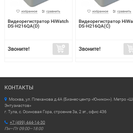
избранное
сравнить
избранное
сравнить
Видеорегистратор HiWatch
Видеорегистратор HiWa
DS-H216QA(D)
DS-H216QA(C)
Звоните!
Звоните!
КОНТАКТЫ
Москва, ул. Плеханова д.4А (Бизнес-центр «Юникон»). Метро «
Энтузиастов»
г. Тула, с. Осиновая Гора, строение 3а, 2 эт., офис 436
+7 (499) 444-14-30
Пн—Пт 09:00—18:00