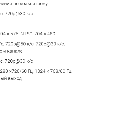
инения по коакситрону
с, 720p@30 к/с
704 × 576, NTSC: 704 × 480
с, 720p@50 к/с, 720p@30 к/с,
ном канале
с, 720p@30 к/с
1280 ×720/60 Гц, 1024 × 768/60 Гц,
ный выход