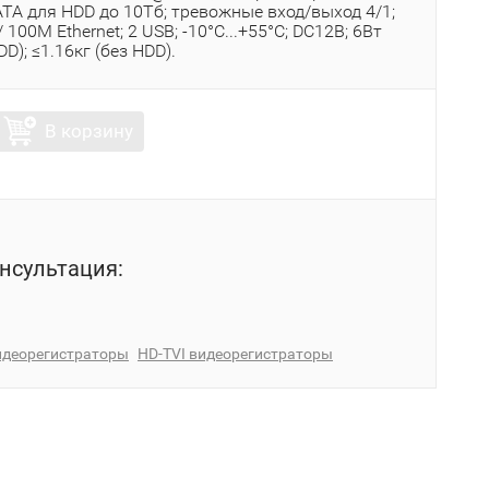
ATA для HDD до 10Тб; тревожные вход/выход 4/1;
 100M Ethernet; 2 USB; -10°C...+55°C; DC12В; 6Вт
D); ≤1.16кг (без HDD).
В корзину
нсультация:
идеорегистраторы
HD-TVI видеорегистраторы