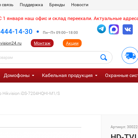
 связь
Поддержка
Бренды
Новости
 1 января наш офис и склад переехали. Актуальные адреса
 444-14-30
Пн—Пт 09:00—18:00
vision24.ru
Монтаж
Акции
Домофоны
Кабельная продукция
Охранные сис
 Hikvision iDS-7204HQHI-M1/S
Артикул:
30022
HD-TVI