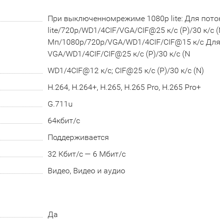
При выключенномрежиме 1080р lite: Для потока
lite/720p/WD1/4CIF/VGA/CIF@25 к/с (P)/30 к/с (
Мп/1080p/720p/VGA/WD1/4CIF/CIF@15 к/с Для 
VGA/WD1/4CIF/CIF@25 к/с (P)/30 к/с (N
WD1/4CIF@12 к/с; CIF@25 к/с (P)/30 к/с (N)
H.264, H.264+, H.265, H.265 Pro, H.265 Pro+
G.711u
64кбит/с
Поддерживается
32 Кбит/с — 6 Мбит/с
Видео, Видео и аудио
Да