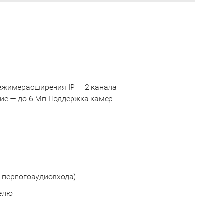
режимерасширения IP — 2 канала
ние — до 6 Мп Поддержка камер
м первогоаудиовхода)
елю