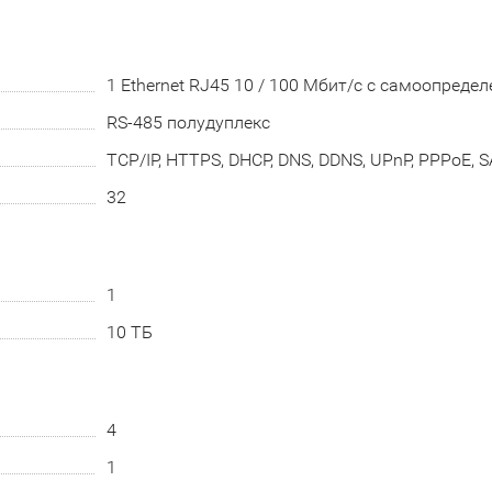
1 Ethernet RJ45 10 / 100 Мбит/с с самоопреде
RS-485 полудуплекс
TCP/IP, HTTPS, DHCP, DNS, DDNS, UPnP, PPPoE, SA
32
1
10 ТБ
4
1