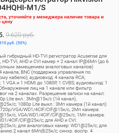
04HQHI-M1/S
та, уточняйте у менеджера наличие товара и
 цену
б.
9 620 руб.
810 руб.
(
50%
)
ный гибридный HD-TVI регистратор Acusense для
 HD-TVI, AHD и CVI камер + 2 канал IP@6Мп (до 6
полным замещением аналоговых каналов)
4 канала, BNC (поддержка управления по
му кабелю); аудиовход: 4 канала RCA;
 1 VGA и 1 HDMI до 1080Р, 1 CVBS; аудиовыход: 1
 Обнаружение лиц на 1 канале или фильтр
ог на 2 каналах. Разрешение записи на канал:
0p Lite вкл.: 3Мп@15к/с (1й канал),
25к/с; 1080p Lite выкл.: 3Мп камера (1й канал):
720p/VGA/WD1/4CIF/CIF@15к/с, 2Мп камера:
@15к/с, VGA/WD1/4CIF/CIF@25к/с, 1Мп камера:
1/4CIF/CIF@25к/c; для AHD и CVI:
@25к/с; для аналоговых камер: WD1@25к/с; для
чанию 2 канал 6Мп@25к/с; синхр. воспр. 4