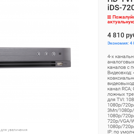
iDS-72
Пожалуйс
актуальную
4 810 ру
Экономия:
4 
4-х каналь
аналоговых,
каналов с 
Видеовход: 
коаксиально
видеовыход:
канал RCA;
ложных трев
для TVI: 108
1080p/720p@
3Мп/1080p/
1080p/720p
720p/VGA/WD
1080p/720p
 для увеличения
IP: по умол